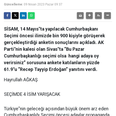
Güncelleme:
09 Nisan 2023 Pazar 09:37
SİSAM, 14 Mayıs"ta yapılacak Cumhurbaşkanı
Seçimi öncesi ilimizde bin 900 kişiyle görüşerek
gerçekleştirdiği anketin sonuçlarını açıkladı. AK
Parti"nin kalesi olan Sivas"ta “Bu Pazar
Cumhurbaşkanlığı seçimi olsa hangi adaya oy
verirsiniz” sorusuna ankete katılanların yüzde
61.9"u “Recep Tayyip Erdoğan” yanıtını verdi.
Hayrullah AĞKAŞ
SEÇİMDE 4 İSİM YARIŞACAK
Türkiye"nin geleceği açısından büyük önem arz eden
Cumhurbaşkanlığı Seçimi öncesi adaylar propaganda