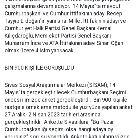
çalışmalarına devam ediyor. 14 Mayıs"ta mevcut
Cumhurbaşkanı ve Cumhur İttifakının adayı Recep
Tayyip Erdoğan"ın yanı sıra Millet İttifakının adayı ve
Cumhuriyet Halk Partisi Genel Başkanı Kemal
Kılıçdaroğlu, Memleket Partisi Genel Başkanı
Muharrem İnce ve ATA İttifakının adayı Sinan Oğan
olmak üzere 4 isim yarışacak.
BİN 900 KİŞİ İLE GÖRÜŞÜLDÜ
Sivas Sosyal Araştırmalar Merkezi (SİSAM), 14
Mayıs"ta gerçekleştirilecek Cumhurbaşkanı Seçimi
öncesi ilimizde anket gerçekleştirdi. Bin 900 kişi ile
rastgele örnekleme metodu ile yüz yüze yapılan anket
27 Aralık- 2 Nisan 2023 tarihleri arasında
gerçekleştirildi. Ankette Sivaslılara; “Bu Pazar
Cumhurbaşkanlığı seçimi olsa hangi adaya oy
verirsiniz” sorusu yönetildi. Ankete katılanların yüzde