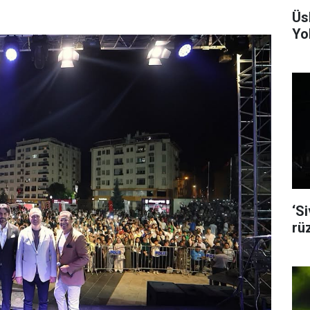
Üs
Yol
‘S
rü