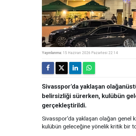
Yayınlanma:
15 Haziran 2026 Pazartesi 22:14
Sivasspor’da yaklaşan olağanüst
belirsizliği sürerken, kulübün gel
gerçekleştirildi.
Sivasspor’da yaklaşan olağan genel ku
kulübün geleceğine yönelik kritik bir to