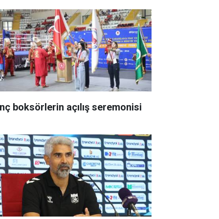
nç boksörlerin açılış seremonisi