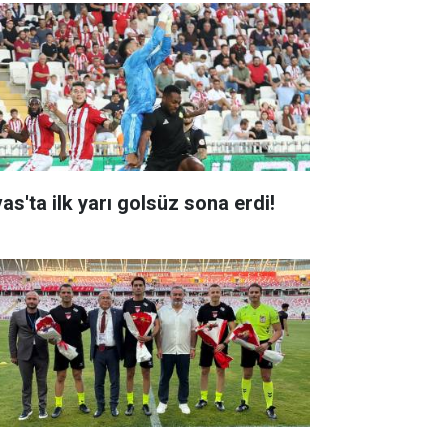
as'ta ilk yarı golsüz sona erdi!