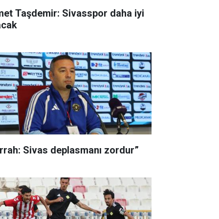
met Taşdemir: Sivasspor daha iyi
acak
rrah: Sivas deplasmanı zordur”