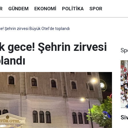
R
GÜNDEM
EKONOMI
POLITIKA
SPOR
ce! Şehrin zirvesi Büyük Otel’de toplandı
k gece! Şehrin zirvesi
Sp
landı
Si