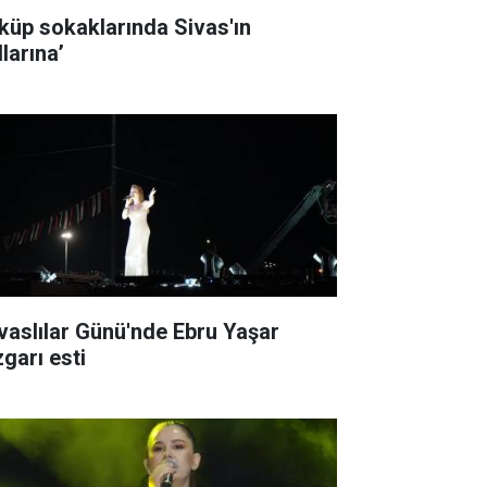
küp sokaklarında Sivas'ın
larına’
ivaslılar Günü'nde Ebru Yaşar
zgarı esti