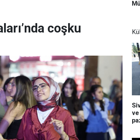
Mü
ları’nda coşku
Kül
Siv
ve
paz