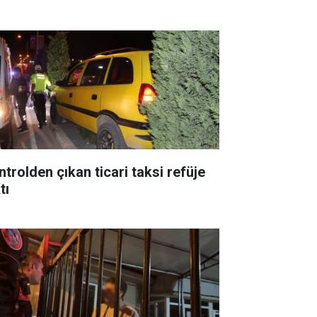
ntrolden çıkan ticari taksi refüje
tı