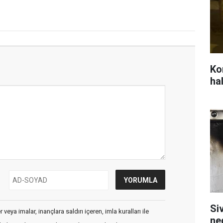
Ko
ha
Si
veya imalar, inançlara saldırı içeren, imla kuralları ile
ne