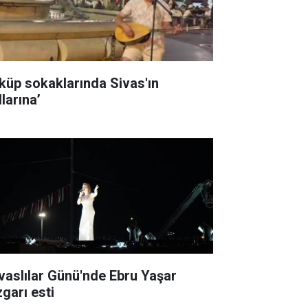
küp sokaklarında Sivas'ın
larına’
ivaslılar Günü'nde Ebru Yaşar
zgarı esti