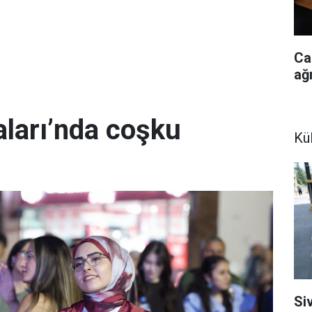
Ca
ağ
ları’nda coşku
Kül
Siv