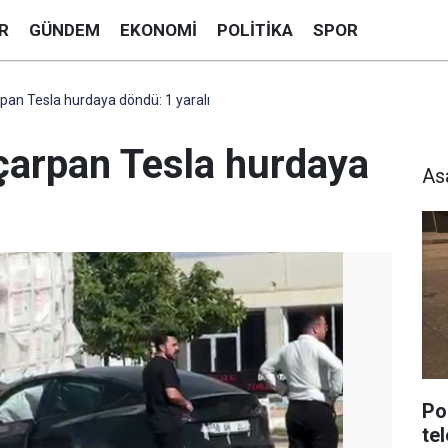
R
GÜNDEM
EKONOMI
POLITIKA
SPOR
pan Tesla hurdaya döndü: 1 yaralı
 çarpan Tesla hurdaya
As
Po
te