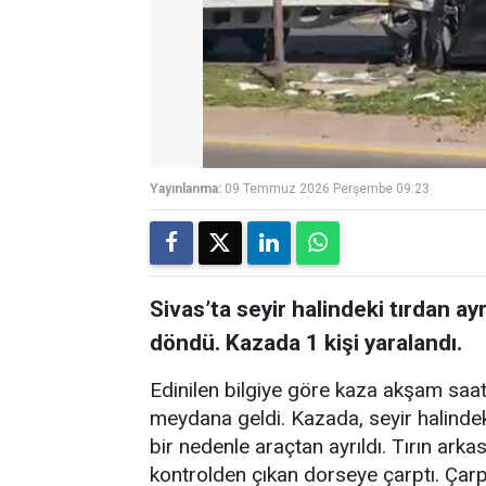
Yayınlanma:
09 Temmuz 2026 Perşembe 09:23
Sivas’ta seyir halindeki tırdan a
döndü. Kazada 1 kişi yaralandı.
Edinilen bilgiye göre kaza akşam saa
meydana geldi. Kazada, seyir halinde
bir nedenle araçtan ayrıldı. Tırın ark
kontrolden çıkan dorseye çarptı. Çarp