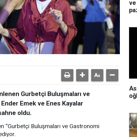
ve
paz
As
enlenen Gurbetçi Buluşmaları ve
oğ
ü, Ender Emek ve Enes Kayalar
sahne oldu.
en “Gurbetçi Buluşmaları ve Gastronomi
ediyor.