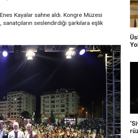
 Enes Kayalar sahne aldı. Kongre Müzesi
sanatçıların seslendirdiği şarkılara eşlik
Üs
Yol
‘S
rü