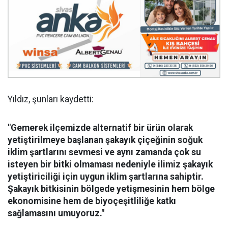
Yıldız, şunları kaydetti:
"Gemerek ilçemizde alternatif bir ürün olarak
yetiştirilmeye başlanan şakayık çiçeğinin soğuk
iklim şartlarını sevmesi ve aynı zamanda çok su
isteyen bir bitki olmaması nedeniyle ilimiz şakayık
yetiştiriciliği için uygun iklim şartlarına sahiptir.
Şakayık bitkisinin bölgede yetişmesinin hem bölge
ekonomisine hem de biyoçeşitliliğe katkı
sağlamasını umuyoruz."