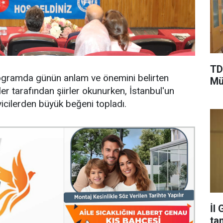
TD
programda günün anlam ve önemini belirten
Mü
r tarafından şiirler okunurken, İstanbul'un
yicilerden büyük beğeni topladı.
İl
ta