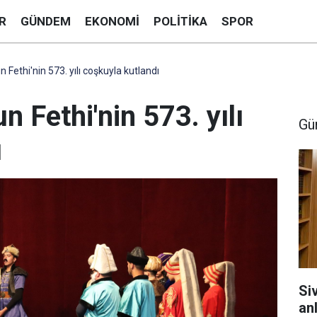
R
GÜNDEM
EKONOMI
POLITIKA
SPOR
n Fethi'nin 573. yılı coşkuyla kutlandı
un Fethi'nin 573. yılı
Gü
ı
Si
anl