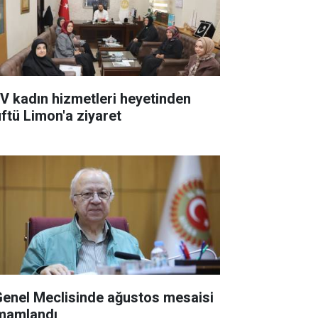
V kadın hizmetleri heyetinden
ftü Limon'a ziyaret
 Genel Meclisinde ağustos mesaisi
mamlandı