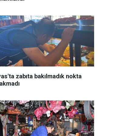
vas'ta zabıta bakılmadık nokta
rakmadı