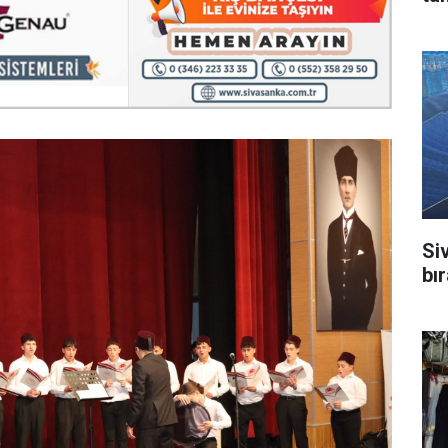
Si
bı