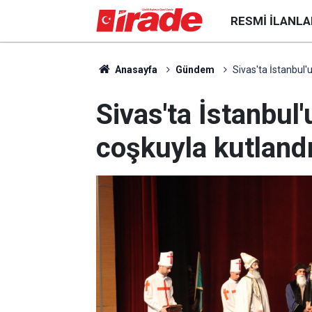
RESMI İLANLA
Anasayfa
Gündem
Sivas'ta İstanbul'u
Sivas'ta İstanbul'
coşkuyla kutland