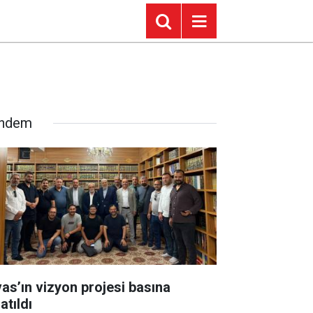
ndem
vas’ın vizyon projesi basına
atıldı