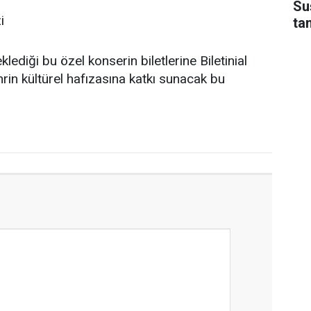
Su
i
ta
lediği bu özel konserin biletlerine Biletinial
hrin kültürel hafızasına katkı sunacak bu