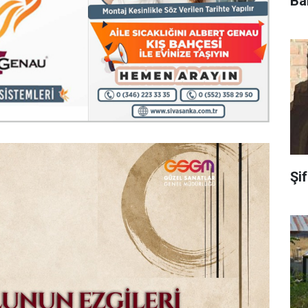
Ba
Şi