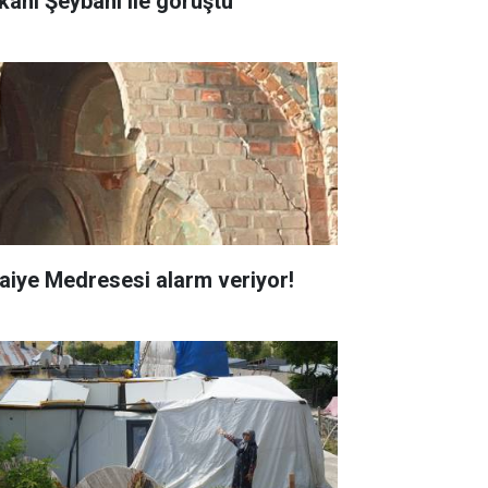
kanı Şeybani ile görüştü
faiye Medresesi alarm veriyor!