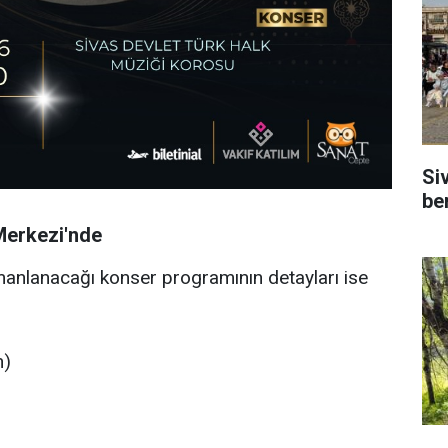
Si
be
 Merkezi'nde
manlanacağı konser programının detayları ise
n)