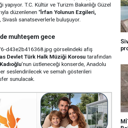
ği yapıyor. T.C. Kültür ve Turizm Bakanlığı Güzel
rıyla düzenlenen
"İrfan Yolunun Ezgileri,
 Sivaslı sanatseverlerle buluşuyor.
inde muhteşem gece
Si
pr
6-d43e2b416368.jpg görselindeki afiş
as Devlet Türk Halk Müziği Korosu
tarafından
Kadıoğlu
’nun üstleneceği konserde, Anadolu
şler seslendirilecek ve semah gösterileri
sfer sunulacak.
Mİ