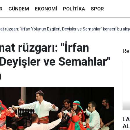
R
GÜNDEM
EKONOMI
POLITIKA
SPOR
nat rüzgarı: "İrfan Yolunun Ezgileri, Deyişler ve Semahlar" konseri bu ak
nat rüzgarı: "İrfan
Re
 Deyişler ve Semahlar"
m
LA
AL