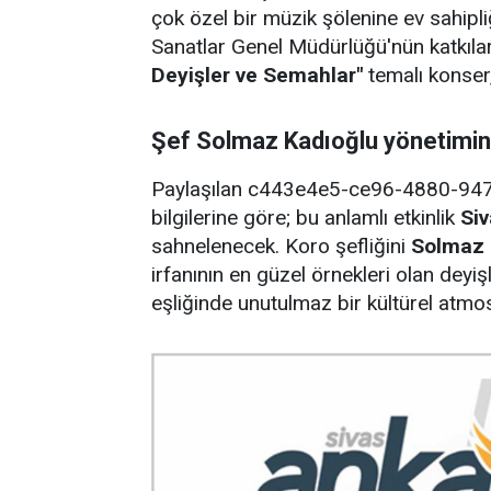
çok özel bir müzik şölenine ev sahipli
Sanatlar Genel Müdürlüğü'nün katkıla
Deyişler ve Semahlar"
temalı konser,
Şef Solmaz Kadıoğlu yönetim
Paylaşılan c443e4e5-ce96-4880-947
bilgilerine göre; bu anlamlı etkinlik
Siv
sahnelenecek. Koro şefliğini
Solmaz 
irfanının en güzel örnekleri olan deyi
eşliğinde unutulmaz bir kültürel atmo