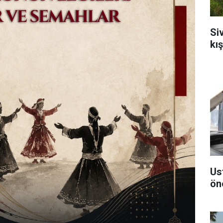
Si
kı
Us
ön