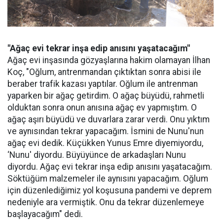
"Ağaç evi tekrar inşa edip anısını yaşatacağım"
Ağaç evi inşasında gözyaşlarına hakim olamayan İlhan
Koç, "Oğlum, antrenmandan çıktıktan sonra abisi ile
beraber trafik kazası yaptılar. Oğlum ile antrenman
yaparken bir ağaç getirdim. O ağaç büyüdü, rahmetli
olduktan sonra onun anısına ağaç ev yapmıştım. O
ağaç aşırı büyüdü ve duvarlara zarar verdi. Onu yıktım
ve aynısından tekrar yapacağım. İsmini de Nunu'nun
ağaç evi dedik. Küçükken Yunus Emre diyemiyordu,
‘Nunu' diyordu. Büyüyünce de arkadaşları Nunu
diyordu. Ağaç evi tekrar inşa edip anısını yaşatacağım.
Söktüğüm malzemeler ile aynısını yapacağım. Oğlum
için düzenlediğimiz yol koşusuna pandemi ve deprem
nedeniyle ara vermiştik. Onu da tekrar düzenlemeye
başlayacağım" dedi.