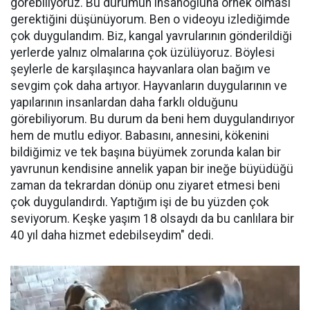
görebiliyoruz. Bu durumun insanoğluna örnek olması
gerektiğini düşünüyorum. Ben o videoyu izlediğimde
çok duygulandım. Biz, kangal yavrularının gönderildiği
yerlerde yalnız olmalarına çok üzülüyoruz. Böylesi
şeylerle de karşılaşınca hayvanlara olan bağım ve
sevgim çok daha artıyor. Hayvanların duygularının ve
yapılarının insanlardan daha farklı olduğunu
görebiliyorum. Bu durum da beni hem duygulandırıyor
hem de mutlu ediyor. Babasını, annesini, kökenini
bildiğimiz ve tek başına büyümek zorunda kalan bir
yavrunun kendisine annelik yapan bir ineğe büyüdüğü
zaman da tekrardan dönüp onu ziyaret etmesi beni
çok duygulandırdı. Yaptığım işi de bu yüzden çok
seviyorum. Keşke yaşım 18 olsaydı da bu canlılara bir
40 yıl daha hizmet edebilseydim" dedi.