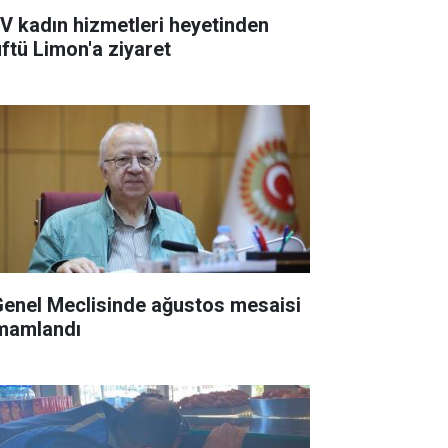
V kadın hizmetleri heyetinden
ftü Limon'a ziyaret
 Genel Meclisinde ağustos mesaisi
mamlandı