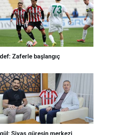
def: Zaferle başlangıç
gül: Sivas güreşin merkezi