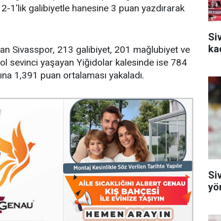
-1'lik galibiyetle hanesine 3 puan yazdırarak
Si
kaç
n Sivasspor, 213 galibiyet, 201 mağlubiyet ve
gol sevinci yaşayan Yiğidolar kalesinde ise 784
ına 1,391 puan ortalaması yakaladı.
Si
yö