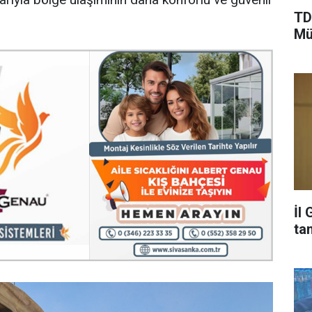
TD
Mü
İl
ta