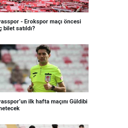
vasspor - Erokspor maçı öncesi
 bilet satıldı?
vasspor’un ilk hafta maçını Güldibi
netecek