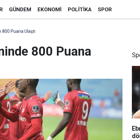
R
GÜNDEM
EKONOMI
POLITIKA
SPOR
e 800 Puana Ulaştı
eninde 800 Puana
Sp
Eb
dö