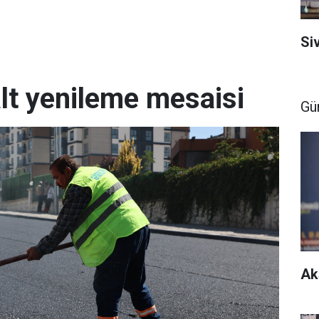
Si
lt yenileme mesaisi
Gü
Ak