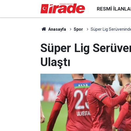
RESMI İLANLA
Anasayfa
Spor
Süper Lig Serüvenind
Süper Lig Serüv
Ulaştı