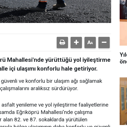
Yı
prü Mahallesi'nde yürüttüğü yol iyileştirme
ön
le içi ulaşımı konforlu hale getiriyor.
 güvenli ve konforlu bir ulaşım ağı sağlamak
çalışmalarını aralıksız sürdürüyor.
asfalt yenileme ve yol iyileştirme faaliyetlerine
psamda Eğriköprü Mahallesi'nde çalışma
yer alan 82. ve 87. sokaklarda yürütülen
rıyla bölge ulaşımının daha konforlu ve güvenli