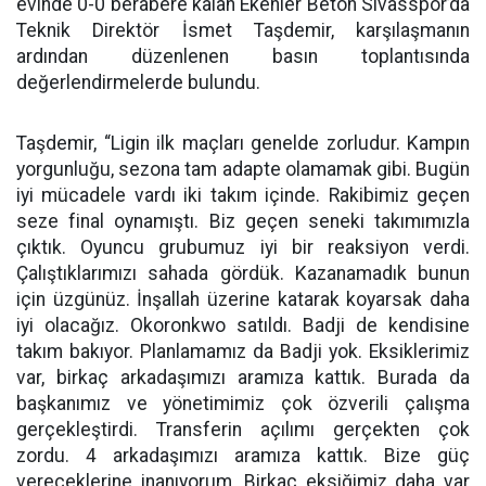
evinde 0-0 berabere kalan Ekenler Beton Sivasspor’da
Teknik Direktör İsmet Taşdemir, karşılaşmanın
ardından düzenlenen basın toplantısında
değerlendirmelerde bulundu.
Taşdemir, “Ligin ilk maçları genelde zorludur. Kampın
yorgunluğu, sezona tam adapte olamamak gibi. Bugün
iyi mücadele vardı iki takım içinde. Rakibimiz geçen
seze final oynamıştı. Biz geçen seneki takımımızla
çıktık. Oyuncu grubumuz iyi bir reaksiyon verdi.
Çalıştıklarımızı sahada gördük. Kazanamadık bunun
için üzgünüz. İnşallah üzerine katarak koyarsak daha
iyi olacağız. Okoronkwo satıldı. Badji de kendisine
takım bakıyor. Planlamamız da Badji yok. Eksiklerimiz
var, birkaç arkadaşımızı aramıza kattık. Burada da
başkanımız ve yönetimimiz çok özverili çalışma
gerçekleştirdi. Transferin açılımı gerçekten çok
zordu. 4 arkadaşımızı aramıza kattık. Bize güç
vereceklerine inanıyorum. Birkaç eksiğimiz daha var