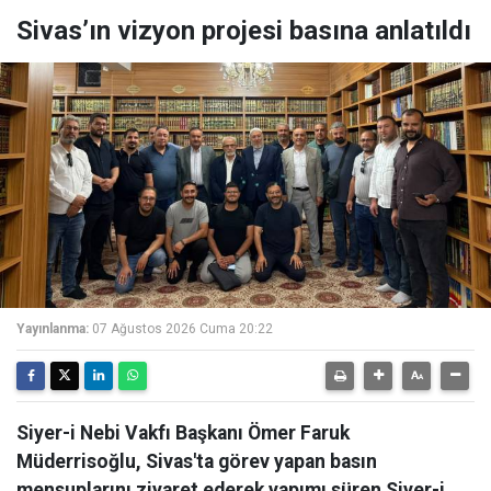
Sivas’ın vizyon projesi basına anlatıldı
Yayınlanma:
07 Ağustos 2026 Cuma 20:22
Siyer-i Nebi Vakfı Başkanı Ömer Faruk
Müderrisoğlu, Sivas'ta görev yapan basın
mensuplarını ziyaret ederek yapımı süren Siyer-i