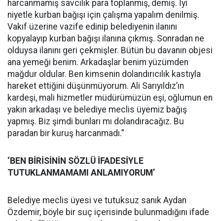
harcanmamış savcılık para toplanmış, demiş. İyi
niyetle kurban bağışı için çalışma yapalım denilmiş.
Vakıf üzerine vazife edinip belediyenin ilanını
kopyalayıp kurban bağışı ilanına çıkmış. Sonradan ne
olduysa ilanını geri çekmişler. Bütün bu davanın objesi
ana yemeği benim. Arkadaşlar benim yüzümden
mağdur oldular. Ben kimsenin dolandırıcılık kastıyla
hareket ettiğini düşünmüyorum. Ali Sarıyıldız’ın
kardeşi, mali hizmetler müdürümüzün eşi, oğlumun en
yakın arkadaşı ve belediye meclis üyemiz bağış
yapmış. Biz şimdi bunları mı dolandıracağız. Bu
paradan bir kuruş harcanmadı.”
‘BEN BİRİSİNİN SÖZLÜ İFADESİYLE
TUTUKLANMAMAMI ANLAMIYORUM’
Belediye meclis üyesi ve tutuksuz sanık Aydan
Özdemir, böyle bir suç içerisinde bulunmadığını ifade