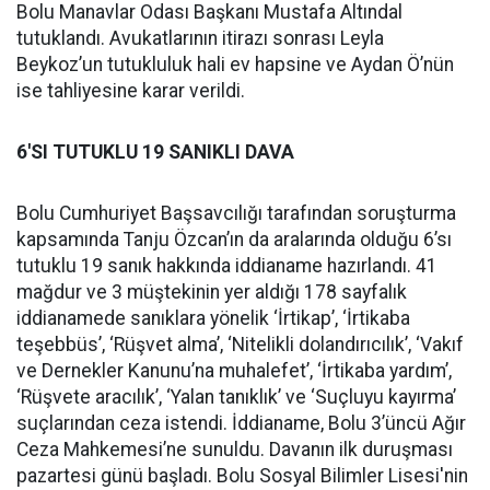
Bolu Manavlar Odası Başkanı Mustafa Altındal
tutuklandı. Avukatlarının itirazı sonrası Leyla
Beykoz’un tutukluluk hali ev hapsine ve Aydan Ö’nün
ise tahliyesine karar verildi.
6'SI TUTUKLU 19 SANIKLI DAVA
Bolu Cumhuriyet Başsavcılığı tarafından soruşturma
kapsamında Tanju Özcan’ın da aralarında olduğu 6’sı
tutuklu 19 sanık hakkında iddianame hazırlandı. 41
mağdur ve 3 müştekinin yer aldığı 178 sayfalık
iddianamede sanıklara yönelik ‘İrtikap’, ‘İrtikaba
teşebbüs’, ‘Rüşvet alma’, ‘Nitelikli dolandırıcılık’, ‘Vakıf
ve Dernekler Kanunu’na muhalefet’, ‘İrtikaba yardım’,
‘Rüşvete aracılık’, ‘Yalan tanıklık’ ve ‘Suçluyu kayırma’
suçlarından ceza istendi. İddianame, Bolu 3’üncü Ağır
Ceza Mahkemesi’ne sunuldu. Davanın ilk duruşması
pazartesi günü başladı. Bolu Sosyal Bilimler Lisesi'nin