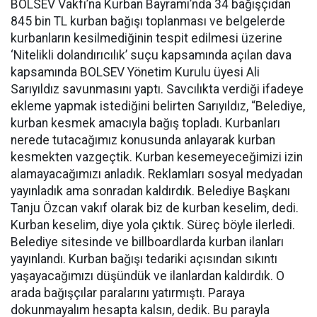
BOLSEV Vakfı’na Kurban Bayramı’nda 34 bağışçıdan
845 bin TL kurban bağışı toplanması ve belgelerde
kurbanların kesilmediğinin tespit edilmesi üzerine
‘Nitelikli dolandırıcılık’ suçu kapsamında açılan dava
kapsamında BOLSEV Yönetim Kurulu üyesi Ali
Sarıyıldız savunmasını yaptı. Savcılıkta verdiği ifadeye
ekleme yapmak istediğini belirten Sarıyıldız, “Belediye,
kurban kesmek amacıyla bağış topladı. Kurbanları
nerede tutacağımız konusunda anlayarak kurban
kesmekten vazgeçtik. Kurban kesemeyeceğimizi izin
alamayacağımızı anladık. Reklamları sosyal medyadan
yayınladık ama sonradan kaldırdık. Belediye Başkanı
Tanju Özcan vakıf olarak biz de kurban keselim, dedi.
Kurban keselim, diye yola çıktık. Süreç böyle ilerledi.
Belediye sitesinde ve billboardlarda kurban ilanları
yayınlandı. Kurban bağışı tedariki açısından sıkıntı
yaşayacağımızı düşündük ve ilanlardan kaldırdık. O
arada bağışçılar paralarını yatırmıştı. Paraya
dokunmayalım hesapta kalsın, dedik. Bu parayla