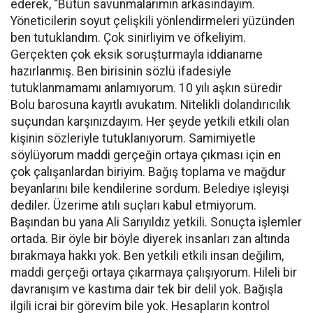
ederek, “Bütün savunmalarımın arkasındayım.
Yöneticilerin soyut çelişkili yönlendirmeleri yüzünden
ben tutuklandım. Çok sinirliyim ve öfkeliyim.
Gerçekten çok eksik soruşturmayla iddianame
hazırlanmış. Ben birisinin sözlü ifadesiyle
tutuklanmamamı anlamıyorum. 10 yılı aşkın süredir
Bolu barosuna kayıtlı avukatım. Nitelikli dolandırıcılık
suçundan karşınızdayım. Her şeyde yetkili etkili olan
kişinin sözleriyle tutuklanıyorum. Samimiyetle
söylüyorum maddi gerçeğin ortaya çıkması için en
çok çalışanlardan biriyim. Bağış toplama ve mağdur
beyanlarını bile kendilerine sordum. Belediye işleyişi
dediler. Üzerime atılı suçları kabul etmiyorum.
Başından bu yana Ali Sarıyıldız yetkili. Sonuçta işlemler
ortada. Bir öyle bir böyle diyerek insanları zan altında
bırakmaya hakkı yok. Ben yetkili etkili insan değilim,
maddi gerçeği ortaya çıkarmaya çalışıyorum. Hileli bir
davranışım ve kastıma dair tek bir delil yok. Bağışla
ilgili icrai bir görevim bile yok. Hesapların kontrol