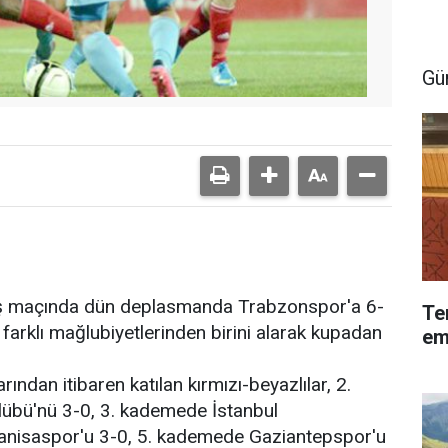
Gü
vanş maçında dün deplasmanda Trabzonspor'a 6-
Te
n farklı mağlubiyetlerinden birini alarak kupadan
em
ndan itibaren katılan kırmızı-beyazlılar, 2.
übü'nü 3-0, 3. kademede İstanbul
nisaspor'u 3-0, 5. kademede Gaziantepspor'u