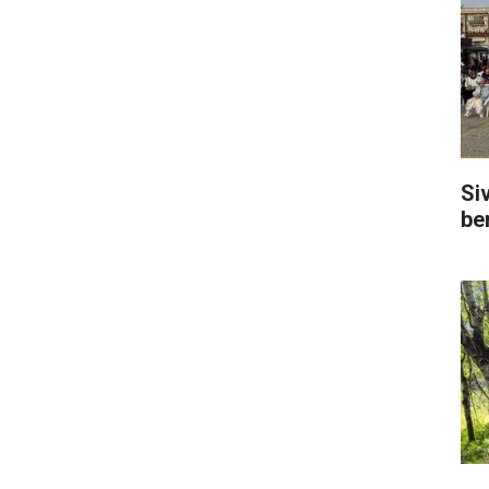
Si
be