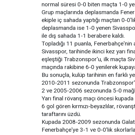
normal süresi 0-0 biten maçta 1-0 y
Grup maçlarında deplasmanda Fenerbah
ekiple iç sahada yaptığı maçtan 0-0'lık
deplasmanda ise 1-0 yenen Sivasspor
ile dış sahada 1-1 berabere kaldı.
Topladığı 11 puanla, Fenerbahçe'nin 
Sivasspor, tarihinde ikinci kez yarı fi
eşleştiği Trabzonspor'u, ilk maçta Siv
maçında rakibine 6-0 yenilerek kupaya
Bu sonuçla, kulüp tarihinin en farklı y
2010-2011 sezonunda Trabzonspor'a
2 ve 2005-2006 sezonunda 5-0 mağl
Yarı final rövanş maçı öncesi kupada
6 gol gören kırmızı-beyazlılar, rövan
taraftarını üzdü.
Kupada 2008-2009 sezonunda Galatasar
Fenerbahçe'ye 3-1 ve 0-0'lık skorlarla