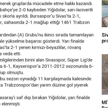
enerek gruplarda mücadele etme hakkı kazandı.
çe'ye 2-0 kaybeden Yiğidolar, sarı-lacivertli
 skorla ayrıldı. Bursaspor'u Sivas'ta 2-1,
, sahasında 2-1 mağlup ettiği 1461 Trabzon
Si
ardından (A) Grubu'nu ikinci sırada tamamlayan
pr
nale yükselme başarısı gösterdi. Yarı finalde
as'ta 2-1 yenen kırmızı-beyazlılar, rövanş
 veda etti.
enilgilerinden birini alan Sivasspor, Süper Lig'de
 6-1, Kayserispor'a 2011-2012 sezonunda 6-
up olmuştu.
 bu sezon oynadığı 11 karşılaşmada kalesinde
şta Trabzonspor'dan yarım düzine gol yiyerek
ay'ı saf dışı bırakan Yiğidolar, yarı finalde
Mİ
 elenmişti.