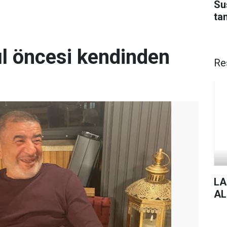
Su
ta
ul öncesi kendinden
Re
LA
AL