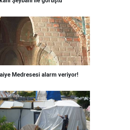
kanı Şeybani ile görüştü
faiye Medresesi alarm veriyor!