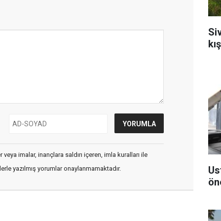
Si
kı
veya imalar, inançlara saldırı içeren, imla kuralları ile
Us
flerle yazılmış yorumlar onaylanmamaktadır.
ön