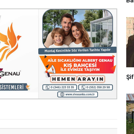
Ba
Şi