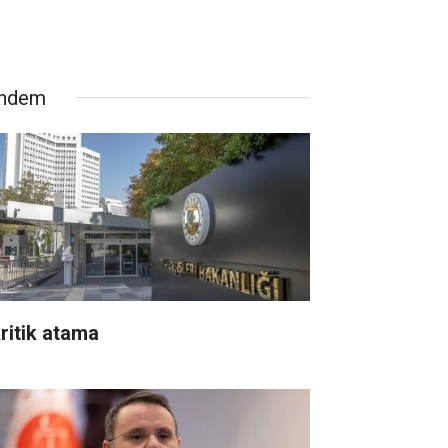
ndem
kritik atama