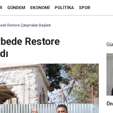
R
GÜNDEM
EKONOMI
POLITIKA
SPOR
bede Restore Çalışmaları Başladı
rbede Restore
Gü
dı
Ön