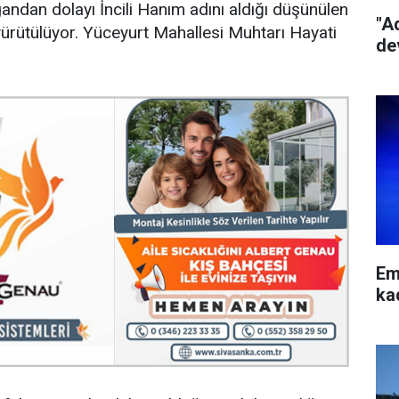
rgandan dolayı İncili Hanım adını aldığı düşünülen
"A
e yürütülüyor. Yüceyurt Mahallesi Muhtarı Hayati
de
Em
ka