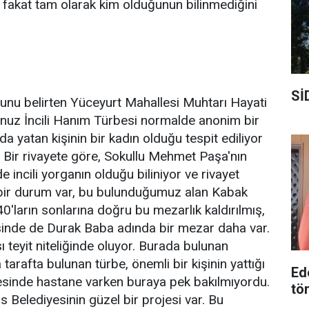
u fakat tam olarak kim olduğunun bilinmediğini
Sİ
ğunu belirten Yüceyurt Mahallesi Muhtarı Hayati
unuz İncili Hanım Türbesi normalde anonim bir
a yatan kişinin bir kadın olduğu tespit ediliyor
 Bir rivayete göre, Sokullu Mehmet Paşa'nın
e incili yorganın olduğu biliniyor ve rivayet
 bir durum var, bu bulunduğumuz alan Kabak
40'ların sonlarına doğru bu mezarlık kaldırılmış,
esinde de Durak Baba adında bir mezar daha var.
teyit niteliğinde oluyor. Burada bulunan
 tarafta bulunan türbe, önemli bir kişinin yattığı
Ed
esinde hastane varken buraya pek bakılmıyordu.
tö
Belediyesinin güzel bir projesi var. Bu