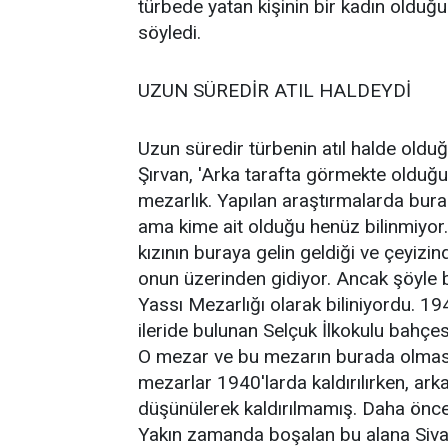
türbede yatan kişinin bir kadın olduğ
söyledi.
UZUN SÜREDİR ATIL HALDEYDİ
Uzun süredir türbenin atıl halde oldu
Şırvan, 'Arka tarafta görmekte olduğ
mezarlık. Yapılan araştırmalarda burad
ama kime ait olduğu henüz bilinmiyor.
kızının buraya gelin geldiği ve çeyizind
onun üzerinden gidiyor. Ancak şöyle
Yassı Mezarlığı olarak biliniyordu. 19
ileride bulunan Selçuk İlkokulu bahç
O mezar ve bu mezarın burada olması 
mezarlar 1940'larda kaldırılırken, arka
düşünülerek kaldırılmamış. Daha önc
Yakın zamanda boşalan bu alana Sivas 