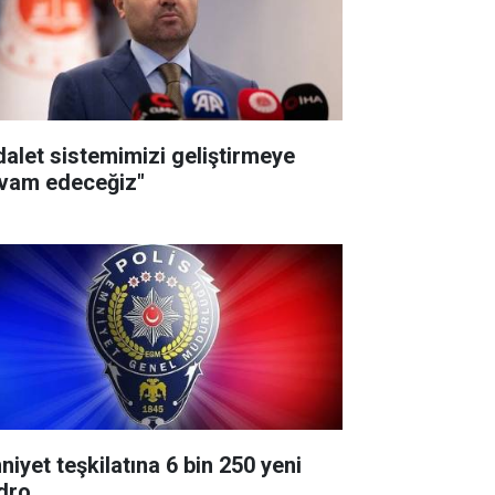
dalet sistemimizi geliştirmeye
vam edeceğiz"
niyet teşkilatına 6 bin 250 yeni
dro