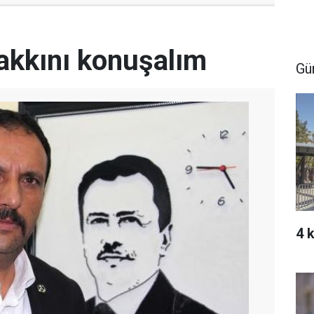
akkını konuşalım
Gü
4 