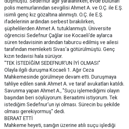
düşmüştü. Sedefnur ağır yaralanırken, evde bulunan
polis memurlarından sevgilisi Ahmet A. ve O.Ç. ile E.Ş.
isimli genç kız gözaltına alınmıştı. O.Ç. ile E.Ş.
ifadelerinin ardından serbest bırakılırken,
şüphelilerden Ahmet A. tutuklanmıştı. Üniversite
öğrencisi Sedefnur Çağlar ise Kocaeli'de aylarca
süren tedavisinin ardından taburcu edilmiş ve ailesi
tarafından memleketi Sivas'a götürülmüştü. Genç
kızın tedavisi hala sürüyor.
"TEK İSTEDİĞİM SEDEFNUR'UN İYİ OLMASI"
Olayla ilgili duruşma Kocaeli 1. Ağır Ceza
Mahkemesinde görülmeye devam etti. Duruşmaya
tahliye edilen sanık Ahmet A. ve taraf avukatları katıldı.
Savunma yapan Ahmet A., "Suçu işlemediğimi olayın
başından beri söylüyorum. Beraatimi istiyorum. Tek
istediğim Sedefnur'un iyi olması. Sürecin bu şekilde
olması gerekiyormuş" dedi.
BERAAT ETTİ
Mahkeme heyeti, sanığın üzerine atılı suçu işlediği