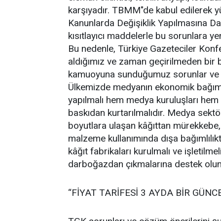
karşıyadır. TBMM"de kabul edilerek yü
Kanunlarda Değişiklik Yapılmasına Da
kısıtlayıcı maddelerle bu sorunlara y
Bu nedenle, Türkiye Gazeteciler Kon
aldığımız ve zaman geçirilmeden bir 
kamuoyuna sunduğumuz sorunlar ve çö
Ülkemizde medyanın ekonomik bağımsı
yapılmalı hem medya kuruluşları hem 
baskıdan kurtarılmalıdır. Medya sektör
boyutlara ulaşan kâğıttan mürekkebe, 
malzeme kullanımında dışa bağımlılıkta
kâğıt fabrikaları kurulmalı ve işletilmel
darboğazdan çıkmalarına destek olunm
“FİYAT TARİFESİ 3 AYDA BİR GÜN