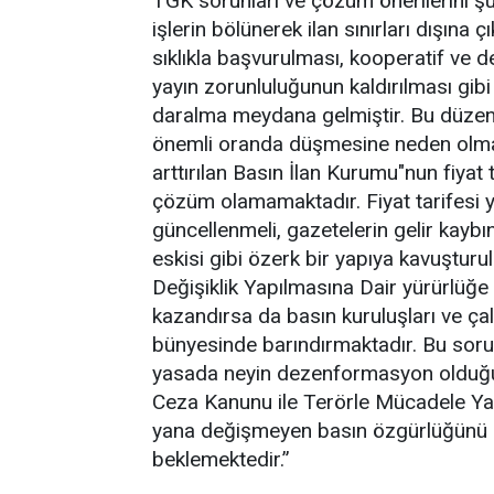
TGK sorunları ve çözüm önerilerini şu i
işlerin bölünerek ilan sınırları dışına
sıklıkla başvurulması, kooperatif ve de
yayın zorunluluğunun kaldırılması gibi
daralma meydana gelmiştir. Bu düzenle
önemli oranda düşmesine neden olmak
arttırılan Basın İlan Kurumu"nun fiyat
çözüm olamamaktadır. Fiyat tarifesi 
güncellenmeli, gazetelerin gelir kaybı
eskisi gibi özerk bir yapıya kavuşturu
Değişiklik Yapılmasına Dair yürürlüğe 
kazandırsa da basın kuruluşları ve ça
bünyesinde barındırmaktadır. Bu soru
yasada neyin dezenformasyon olduğuna
Ceza Kanunu ile Terörle Mücadele Ya
yana değişmeyen basın özgürlüğünü k
beklemektedir.”