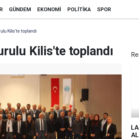
R
GÜNDEM
EKONOMI
POLITIKA
SPOR
lu Kilis'te toplandı
ulu Kilis'te toplandı
Re
LA
AL