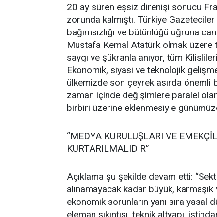
20 ay süren eşsiz direnişi sonucu Fran
zorunda kalmıştı. Türkiye Gazeteciler
bağımsızlığı ve bütünlüğü uğruna can
Mustafa Kemal Atatürk olmak üzere tüm
saygı ve şükranla anıyor, tüm Kilislil
Ekonomik, siyasi ve teknolojik geliş
ülkemizde son çeyrek asırda önemli 
zaman içinde değişimlere paralel ola
birbiri üzerine eklenmesiyle günümüzd
“MEDYA KURULUŞLARI VE EMEKÇİ
KURTARILMALIDIR”
Açıklama şu şekilde devam etti: “Sek
alınamayacak kadar büyük, karmaşık ve 
ekonomik sorunların yanı sıra yasal d
eleman sıkıntısı, teknik altyapı, istihd