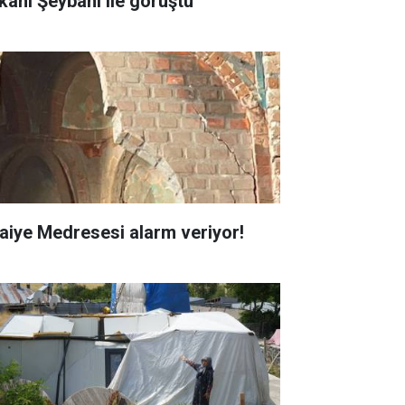
kanı Şeybani ile görüştü
faiye Medresesi alarm veriyor!