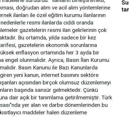
fadelerle sürdürdü: “İlanların birleştirilmesi,
Su
 çıkması, doğrudan alım ve acil alım yöntemlerine
ta
rnek ilanları ile özel eğitim kurumu ilanlarının
 nedenlerle resmi ilanlarda ciddi oranda
meler gazetelerin resmi ilan gelirlerinin çok
tadır. Bu ortamda, yılda sadece bir kez
 tarifesi, gazetelerin ekonomik sorunlarına
yüksek enflasyon ortamında her 3 ayda bir
na engel olunmalıdır. Ayrıca, Basın İlan Kurumu
lmalıdır. Basın Kanunu ile Bazı Kanunlarda
giren yeni kanun, internet basınını sektöre
lışanları açısından birçok olumsuz düzenlemeyi
nların başında sansür gelmektedir. Çünkü
 dair açık bir tanımlama getirilmemiştir. Türk
sası"nda yer alan ve darbe dönemlerinden bu
ısıtlayıcı maddeler halen düzenleme