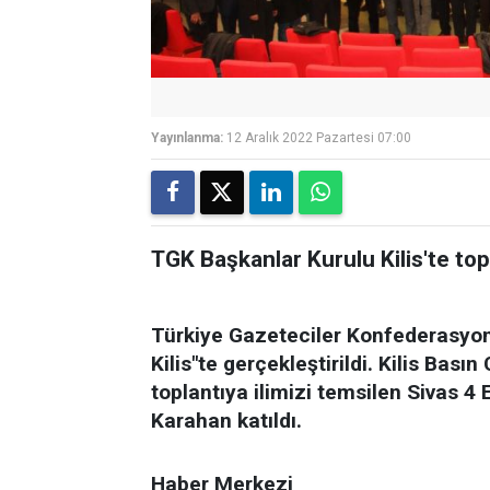
Yayınlanma:
12 Aralık 2022 Pazartesi 07:00
TGK Başkanlar Kurulu Kilis'te top
Türkiye Gazeteciler Konfederasyon
Kilis"te gerçekleştirildi. Kilis Bas
toplantıya ilimizi temsilen Sivas 4
Karahan katıldı.
Haber Merkezi