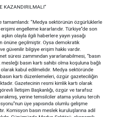
YE KAZANDIRILMALI”
de tamamlandı: “Medya sektörünün özgürlüklerle
e erişimi engelleme kararlarıdır. Türkiye"de son
aşkın olayla ilgili haberlere yayın yasağı
in önüne geçilmiştir. Oysa demokratik
 güvenilir bilgiye erişim hakkı vardır.
hizmet süresi zammından yararlanabilmesi, “basın
ik mesleği basın kartı sahibi olma koşuluna bağlı
iş olarak kabul edilmelidir. Medya sektöründe
n basın kartı düzenlemeleri, özgür gazeteciliğin
tadır. Gazetecinin resmi kimlik kartı olarak
örevli İletişim Başkanlığı, özgür ve tarafsız
bırakmış, yerine temsilciler atama yolunu tercih
misyonu"nun üye yapısında olumlu gelişme
ır. Komisyon basın meslek kuruluşlarına adil