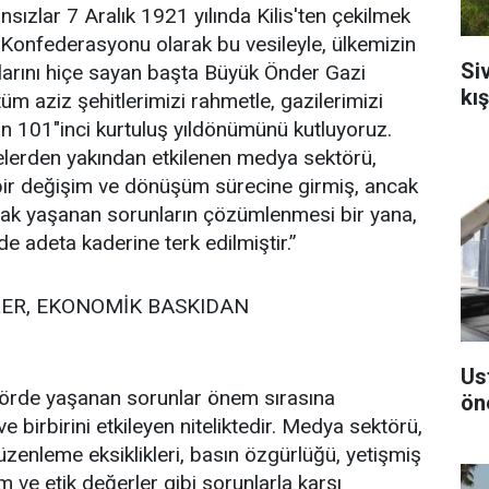
sızlar 7 Aralık 1921 yılında Kilis'ten çekilmek
 Konfederasyonu olarak bu vesileyle, ülkemizin
Si
larını hiçe sayan başta Büyük Önder Gazi
kı
 aziz şehitlerimizi rahmetle, gazilerimizi
erin 101"inci kurtuluş yıldönümünü kutluyoruz.
melerden yakından etkilenen medya sektörü,
bir değişim ve dönüşüm sürecine girmiş, ancak
rak yaşanan sorunların çözümlenmesi bir yana,
e adeta kaderine terk edilmiştir.”
LER, EKONOMİK BASKIDAN
Us
törde yaşanan sorunlar önem sırasına
ön
birbirini etkileyen niteliktedir. Medya sektörü,
üzenleme eksiklikleri, basın özgürlüğü, yetişmiş
am ve etik değerler gibi sorunlarla karşı