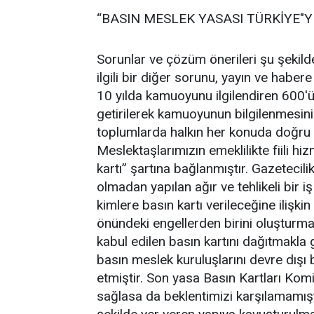
“BASIN MESLEK YASASI TÜRKİYE"
Sorunlar ve çözüm önerileri şu şekil
ilgili bir diğer sorunu, yayın ve haber
10 yılda kamuoyunu ilgilendiren 600'ü 
getirilerek kamuoyunun bilgilenmesin
toplumlarda halkın her konuda doğru ve
Meslektaşlarımızın emeklilikte fiili 
kartı” şartına bağlanmıştır. Gazetecil
olmadan yapılan ağır ve tehlikeli bir 
kimlere basın kartı verileceğine ilişki
önündeki engellerden birini oluşturmak
kabul edilen basın kartını dağıtmakla g
basın meslek kuruluşlarını devre dışı 
etmiştir. Son yasa Basın Kartları Ko
sağlasa da beklentimizi karşılamamışt