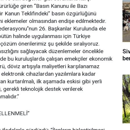
rürlüğe giren “Basın Kanunu ile Bazı
ir Kanun Teklifindeki” basın özgürlüğünü
eni eklemeler olmasından endişe edilmektedir.
federasyonu"nun 26. Başkanlar Kurulunda ele
bütün halinde uygulanması için Türkiye
züm önerilerimiz şu şekilde sıralıyoruz.
zlığını sağlayacak düzenlemeler öncelikle
Si
be
de bu kuruluşlarda çalışan emekçiler ekonomik
ü, döviz artışıyla maliyetleri karşılanamaz
elektronik cihazlardan yazılımlara kadar
n kurtarılmalı, ilk aşamada eskisi gibi yerli
i, gerekli teknolojik destek verilerek
alıdır.”
CELLENMELİ”