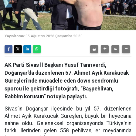
Yayınlanma:
05 Ağustos 2026 Çarşamba 20:50
AK Parti Sivas İl Başkanı Yusuf Tanrıverdi,
Doğanşar'da düzenlenen 57. Ahmet Ayık Karakucak
Güreşleri'nde mücadele eden down sendromlu
sporcu ile çektirdiği fotoğrafı, “Başpehlivan,
Rabbim korusun” notuyla paylaştı.
Sivas’ın Doğanşar ilçesinde bu yıl 57. düzenlenen
Ahmet Ayık Karakucak Güreşleri, büyük bir heyecana
sahne oldu. Geleneksel organizasyonda Türkiye'nin
farklı illerinden gelen 558 pehlivan, er meydanında