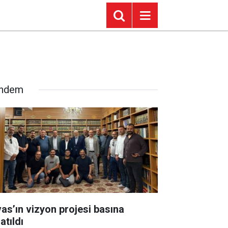
ndem
vas’ın vizyon projesi basına
atıldı