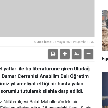
Güncelleme:
04 Mayıs 2023 Perşembe 13:32
Eğ
iyatları ile tıp literatürüne giren Uludağ
ve Damar Cerrahisi Anabilim Dalı Öğretim
miz yıl ameliyat ettiği bir hasta yakını
orumlu tutularak silahla darp edildi.
Nilüfer ilçesi Balat Mahallesi'ndeki bir
dinilen bilgiye göre, 38 yaşındaki Kamil S. bir