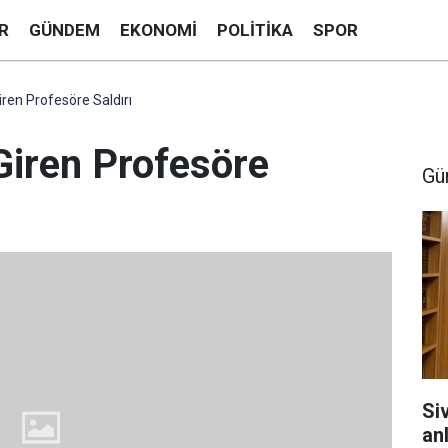
R
GÜNDEM
EKONOMI
POLITIKA
SPOR
iren Profesöre Saldırı
Giren Profesöre
Gü
Si
anl