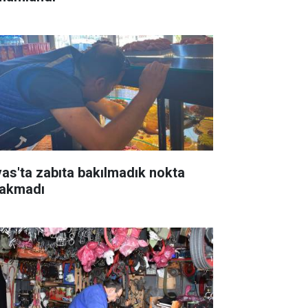
vas'ta zabıta bakılmadık nokta
rakmadı