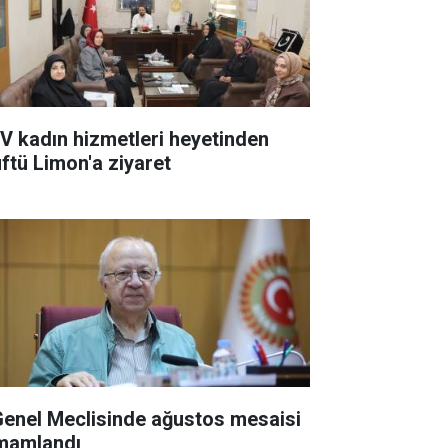
V kadın hizmetleri heyetinden
ftü Limon'a ziyaret
 Genel Meclisinde ağustos mesaisi
mamlandı