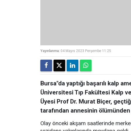
Yayınlanma:
04 Mayıs 2023 Perşembe 11:25
Bursa"da yaptığı başarılı kalp amel
Üniversitesi Tıp Fakültesi Kalp 
Üyesi Prof Dr. Murat Biçer, geçtiği
tarafından annesinin ölümünden s
Olay önceki akşam saatlerinde merkez 
rezidans yakınlarında meydana geldi. E