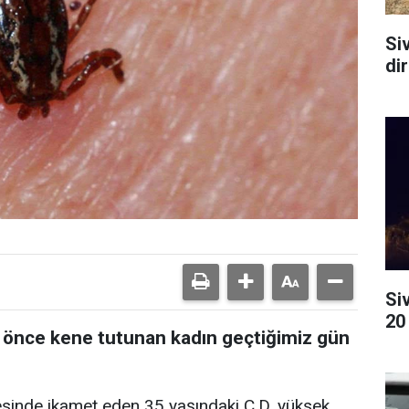
Si
dir
Si
20
e önce kene tutunan kadın geçtiğimiz gün
lçesinde ikamet eden 35 yaşındaki C.D. yüksek