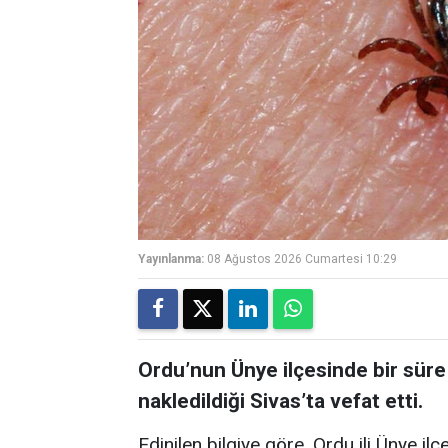
Yayınlanma:
08 Ağustos 2026 Cumartesi 10:29
Ordu’nun Ünye ilçesinde bir sür
nakledildiği Sivas’ta vefat etti.
Edinilen bilgiye göre, Ordu ili Ünye i