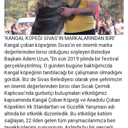
'KANGAL KÖPEĞİ SİVAS'IN MARKALARINDAN BİRİ'
Kangal çoban köpeğinin Sivas'ın en önemli marka
değerlerinden birisi olduğunu söyleyen Belediye
Başkanı Adem Uzun, "En son 2019 yılında bir festival
gerçekleştirilmiş. O günden bugüne baktığımızda
Kangal köpeğinin tanıtılacağı bir çalışmanın olmadığını
gördük. Biz de Sivas Belediyesi olarak yine şehrimizin
en önemli değerlerinden birisi olan Sıcak Çermik
Kaplıcası'nda gurbetçi buluşmaları etkinliğimiz
kapsamında Kangal Çoban Köpeği ve Anadolu Çoban
Köpekleri Irk Standartları ve Güzellik Yarışması adı
altında bir etkinlik düzenledik. Bu etkinliğe katılım
sağlayan, 22 ilden gelen tüm yarışmacılarımıza ben
teşekkürlerimi sunuyorum. Aslında bu bir gerçeği