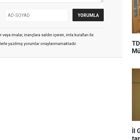
veya imalar, inançlara saldırı içeren, imla kuralları ile
TD
flerle yazılmış yorumlar onaylanmamaktadır.
Mü
İl
ta