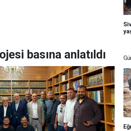
Si
ya
ojesi basına anlatıldı
Gü
Eğ