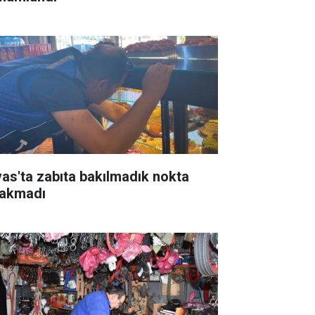
vas'ta zabıta bakılmadık nokta
rakmadı