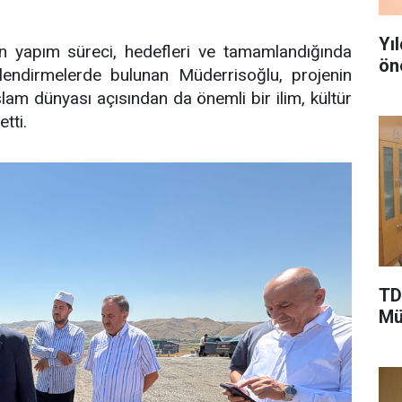
Yı
nin yapım süreci, hedefleri ve tamamlandığında
ön
endirmelerde bulunan Müderrisoğlu, projenin
İslam dünyası açısından da önemli bir ilim, kültür
tti.
TD
Mü