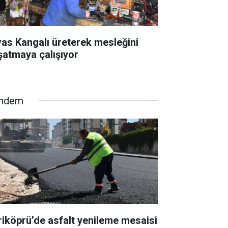
vas Kangalı üreterek mesleğini
şatmaya çalışıyor
ndem
riköprü’de asfalt yenileme mesaisi