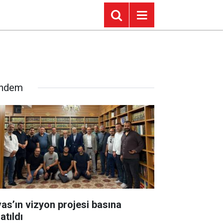
ndem
vas’ın vizyon projesi basına
atıldı