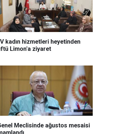
V kadın hizmetleri heyetinden
ftü Limon'a ziyaret
 Genel Meclisinde ağustos mesaisi
mamlandı