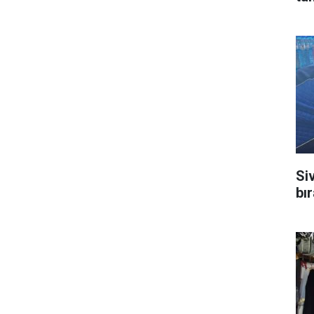
Si
bı