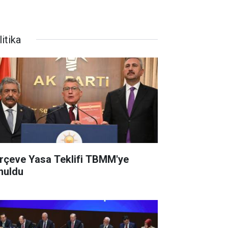
itika
rçeve Yasa Teklifi TBMM'ye
nuldu