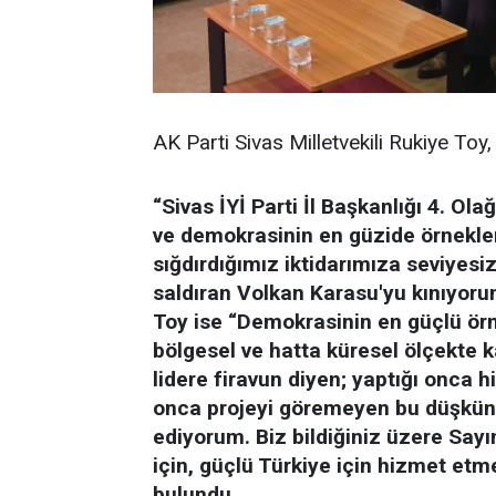
AK Parti Sivas Milletvekili Rukiye Toy
“Sivas İYİ Parti İl Başkanlığı 4. 
ve demokrasinin en güzide örnekleriy
sığdırdığımız iktidarımıza seviyesi
saldıran Volkan Karasu'yu kınıyorum
Toy ise “Demokrasinin en güçlü örn
bölgesel ve hatta küresel ölçekte k
lidere firavun diyen; yaptığı onca h
onca projeyi göremeyen bu düşkünl
ediyorum. Biz bildiğiniz üzere Say
için, güçlü Türkiye için hizmet e
bulundu.