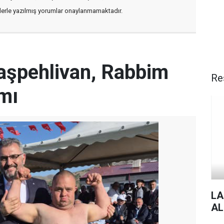
flerle yazılmış yorumlar onaylanmamaktadır.
Başpehlivan, Rabbim
Re
mı
LA
AL