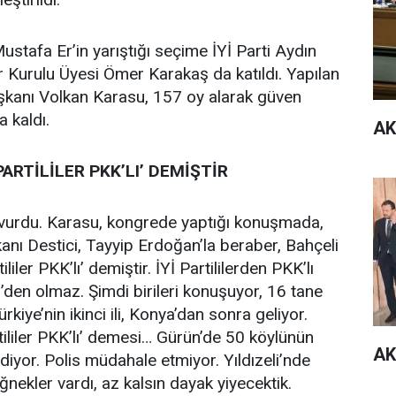
stafa Er’in yarıştığı seçime İYİ Parti Aydın
r Kurulu Üyesi Ömer Karakaş da katıldı. Yapılan
aşkanı Volkan Karasu, 157 oy alarak güven
a kaldı.
AK
PARTİLİLER PKK’LI’ DEMİŞTİR
vurdu. Karasu, kongrede yaptığı konuşmada,
anı Destici, Tayyip Erdoğan’la beraber, Bahçeli
iler PKK’lı’ demiştir. İYİ Partililerden PKK’lı
i’den olmaz. Şimdi birileri konuşuyor, 16 tane
kiye’nin ikinci ili, Konya’dan sonra geliyor.
artililer PKK’lı’ demesi… Gürün’de 50 köylünün
AK
 diyor. Polis müdahale etmiyor. Yıldızeli’nde
nekler vardı, az kalsın dayak yiyecektik.