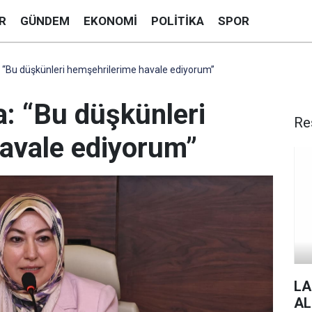
R
GÜNDEM
EKONOMI
POLITIKA
SPOR
 “Bu düşkünleri hemşehrilerime havale ediyorum”
a: “Bu düşkünleri
Re
avale ediyorum”
LA
AL