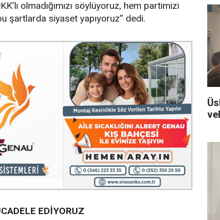
PKK’lı olmadığımızı söylüyoruz, hem partimizi
bu şartlarda siyaset yapıyoruz” dedi.
Üs
ve
MÜCADELE EDİYORUZ