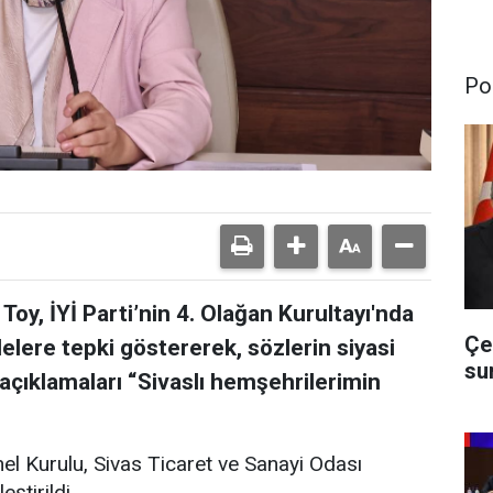
Pol
 Toy, İYİ Parti’nin 4. Olağan Kurultayı'nda
Çe
elere tepki göstererek, sözlerin siyasi
su
 açıklamaları “Sivaslı hemşehrilerimin
enel Kurulu, Sivas Ticaret ve Sanayi Odası
ştirildi.