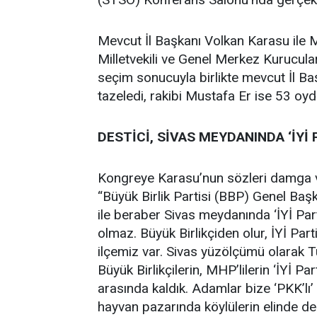
Mevcut İl Başkanı Volkan Karasu ile Mu
Milletvekili ve Genel Merkez Kurucula
seçim sonucuyla birlikte mevcut İl B
tazeledi, rakibi Mustafa Er ise 53 oyd
DESTİCİ, SİVAS MEYDANINDA ‘İYİ 
Kongreye Karasu’nun sözleri damga 
“Büyük Birlik Partisi (BBP) Genel Başk
ile beraber Sivas meydanında ‘İYİ Partil
olmaz. Büyük Birlikçiden olur, İYİ Part
ilçemiz var. Sivas yüzölçümü olarak Tür
Büyük Birlikçilerin, MHP’lilerin ‘İYİ P
arasında kaldık. Adamlar bize ‘PKK’lı’
hayvan pazarında köylülerin elinde değ