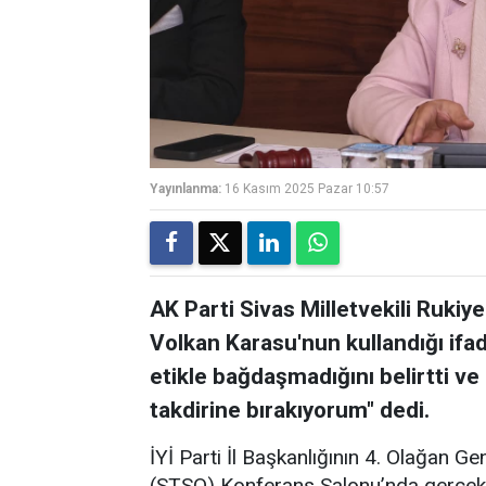
Yayınlanma:
16 Kasım 2025 Pazar 10:57
AK Parti Sivas Milletvekili Rukiye
Volkan Karasu'nun kullandığı ifad
etikle bağdaşmadığını belirtti ve
takdirine bırakıyorum" dedi.
İYİ Parti İl Başkanlığının 4. Olağan G
(STSO) Konferans Salonu’nda gerçekle