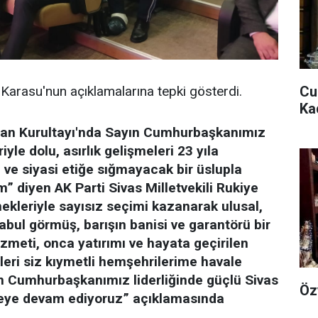
, Karasu'nun açıklamalarına tepki gösterdi.
Cu
Ka
Olağan Kurultayı'nda Sayın Cumhurbaşkanımız
le dolu, asırlık gelişmeleri 23 yıla
z ve siyasi etiğe sığmayacak bir üslupla
” diyen AK Parti Sivas Milletvekili Rukiye
ekleriyle sayısız seçimi kazanarak ulusal,
abul görmüş, barışın banisi ve garantörü bir
izmeti, onca yatırımı ve hayata geçirilen
eri siz kıymetli hemşehrilerime havale
ın Cumhurbaşkanımız liderliğinde güçlü Sivas
Öz
tmeye devam ediyoruz” açıklamasında