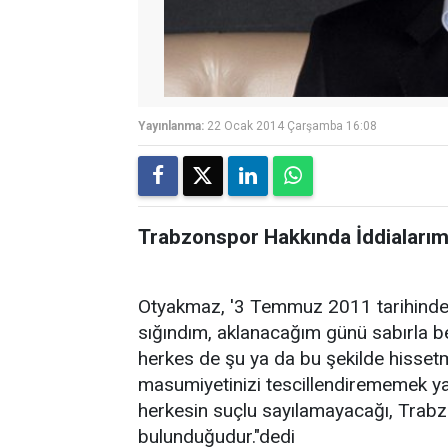
Yayınlanma:
22 Ocak 2014 Çarşamba 16:08
Trabzonspor Hakkında İddialarım
Otyakmaz, '3 Temmuz 2011 tarihinden
sığındım, aklanacağım günü sabırla b
herkes de şu ya da bu şekilde hissetmiş
masumiyetinizi tescillendirememek yak
herkesin suçlu sayılamayacağı, Trabz
bulunduğudur."dedi