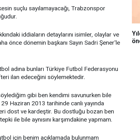
rkesin suçlu sayılamayacağı, Trabzonspor
uğudur.
Yı
ndaki iddiaların detaylarını isimler, olaylar ve
ön
aha önce dönemin başkanı Sayın Sadri Şener'le
bol adına bunları Türkiye Futbol Federasyonu
teri ilan edeceğini söylemektedir.
öylediğim gibi ben kendimi savunurken bile
 29 Haziran 2013 tarihinde canlı yayında
leri dost ve kardeştir. Bu dostluğu bozan ben
pki ile bile aynısını karşımdakine yapmam.
utbol için benim açıklamada bulunmam