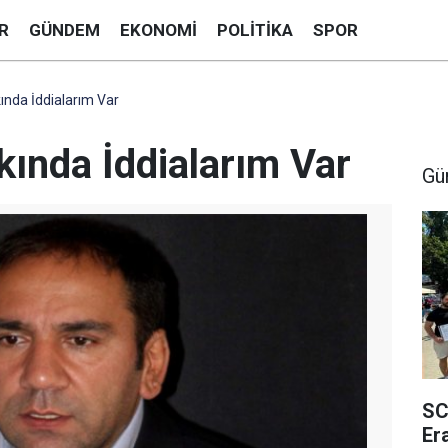
R
GÜNDEM
EKONOMI
POLITIKA
SPOR
nda İddialarım Var
ında İddialarım Var
Gü
SC
Er