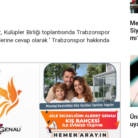
Me
Si
Kulüpler Birliği toplantısında Trabzonspor
mı
erine cevap olarak ' Trabzonspor hakkında
Ün
uy