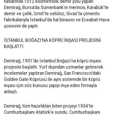
hatlarında 1012 kilometrelik demir yolu yapan
Demirağ, Bursa'da Sümerbank'ın merinos, Karabük'te
demir ve çelik, İzmit'te selüloz, Sivas'ta çimento
fabrikalarıyla İstanbul'da hal binasını ve Eceabat-Hava
şosesini de yaptı.
İSTANBUL BOĞAZI'NA KÖPRÜ İNŞASI PROJESİNİ
BAŞLATTI
Demirağ, 1931'de İstanbul Boğazı'na köprü inşası
projesini başlattı. Yurt dışından uzmanlar getirerek
incelemeler yaptıran Demirağ, San Francisco'daki
Golden Gate Köprüsü ile aynı sistemde bir köprü
inşası için söz konusu yapıyı inşa eden firmayla
anlaştı.
Demirağ, tüm hazırlıkları biten projeyi 1934'te
Cumhurbaşkanı Atatürk'e sundu. Cumhurbaşkanı