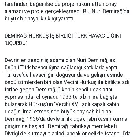
tarafından beğenilse de proje hükümetten onay
alamadı ve proje gerçekleşmedi. Bu, Nuri Demirağ'da
büyük bir hayal kırıklığı yarattı.
DEMİRAĞ-HÜRKUŞ İŞ BİRLİĞİ TÜRK HAVACILIĞINI
'UÇURDU'
Devrin en zengin iş adamı olan Nuri Demirağ, asıl
ününü Türk havacılığına sağladığı katkılarla yaptı.
Türkiye'de havacılığın doğuşunda ve gelişmesinde
öncü isimlerden biri olan Vecihi Hürkuş ile birlikte adı
tarihe geçen Demirağ, ülkenin kendi uçaklarını
yapmasında rol oynadı. 1933'te 5 bin lira bağışta
bulanarak Hürkuş'un 'Vecihi XVI' adlı kapalı kabin
uçağını imal etmesinde büyük pay sahibi olan
Demirağ, 1936'da devletin ilk uçak fabrikasını kurma
girişimine başladı. Demirağ, fabrikayı memleketi
Divriği'de kurmayı planladı ancak öncelikle İstanbul'da