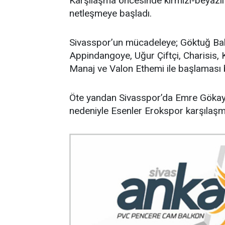
Karşılaşma öncesinde kırmızı-beyazlı 
netleşmeye başladı.
Sivasspor’un mücadeleye; Göktuğ Ba
Appindangoye, Uğur Çiftçi, Charisis, 
Manaj ve Valon Ethemi ile başlaması 
Öte yandan Sivasspor’da Emre Gökay i
nedeniyle Esenler Erokspor karşılaş