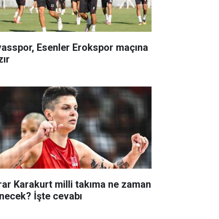
vasspor, Esenler Erokspor maçına
zır
rar Karakurt milli takıma ne zaman
necek? İşte cevabı