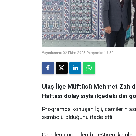
Yayınlanma:
02 Ekim 2025 Perşembe 16:52
Ulaş İlçe Müftüsü Mehmet Zahid İç
Haftası dolayısıyla ilçedeki din gör
Programda konuşan İçli, camilerin asırl
sembolü olduğunu ifade etti.
Camilerin gönülleri birleştiren, kalp