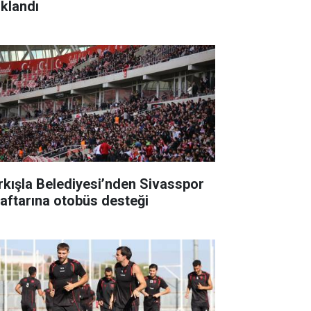
ıklandı
rkışla Belediyesi’nden Sivasspor
raftarına otobüs desteği