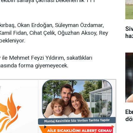
ekibin sahaya çıkması beklenen ilk 11’i
kırbaş, Okan Erdoğan, Süleyman Özdamar,
Si
Kamil Fidan, Cihat Çelik, Oğuzhan Aksoy, Rey
ha
bekleniyor.
le Mehmet Feyzi Yıldırım, sakatlıkları
masında forma giyemeyecek.
Eb
dö