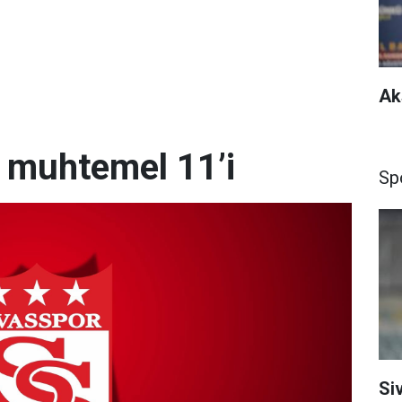
Ak
n muhtemel 11’i
Sp
Si