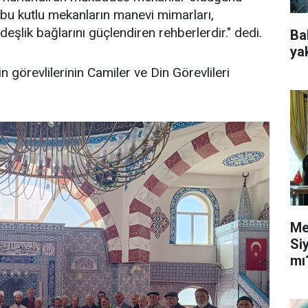
se bu kutlu mekanların manevi mimarları,
eşlik bağlarını güçlendiren rehberlerdir." dedi.
Ba
ya
in görevlilerinin Camiler ve Din Görevlileri
Me
Si
mı