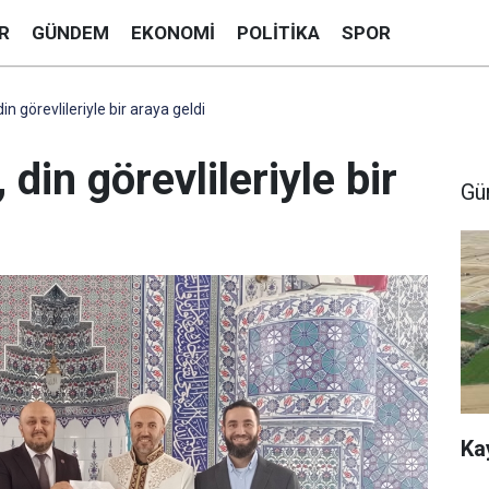
R
GÜNDEM
EKONOMI
POLITIKA
SPOR
in görevlileriyle bir araya geldi
 din görevlileriyle bir
Gü
Ka