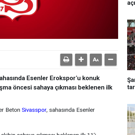
aç
a sahasında Esenler Erokspor’u konuk
Şa
ta
aşma öncesi sahaya çıkması beklenen ilk
ler Beton
Sivasspor
, sahasında Esenler