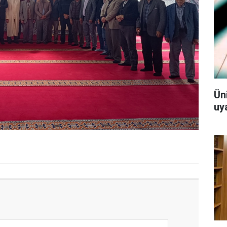
Ün
uy