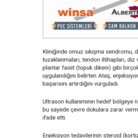
Kliniğinde omuz sıkışma sendromu, don
tuzaklanmaları, tendon iltihapları, diz
plantar fasiit (topuk dikeni) gibi birç
uygulandığını belirten Ataş, enjeksiyo
başarısını artırdığını vurguladı.
Ultrason kullanımının hedef bölgeye no
bu sayede çevre dokulara zarar vermed
ifade etti.
Enjeksiyon tedavilerinin steroid (kortiz