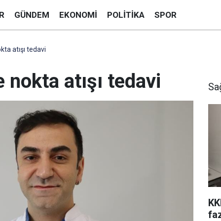
R
GÜNDEM
EKONOMI
POLITIKA
SPOR
kta atışı tedavi
 nokta atışı tedavi
Sa
KK
fa