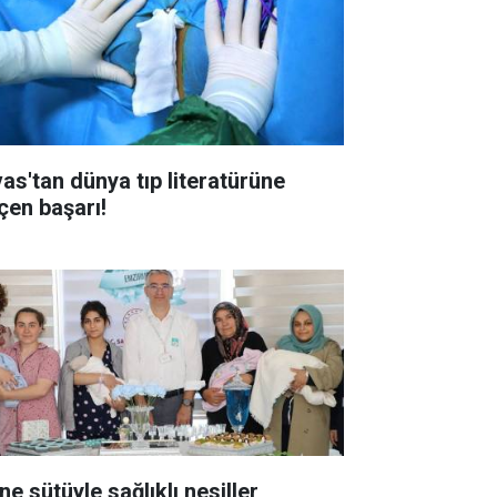
vas'tan dünya tıp literatürüne
çen başarı!
Anne sütüyle sağlıklı nesiller