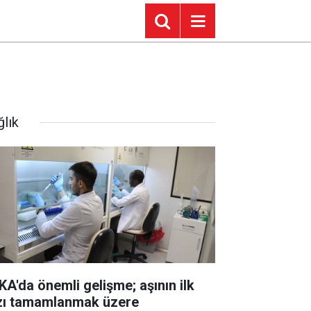
ğlık
KA'da önemli gelişme; aşının ilk
zı tamamlanmak üzere