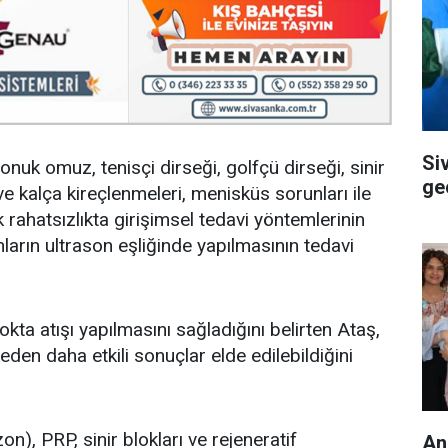
Si
uk omuz, tenisçi dirseği, golfçü dirseği, sinir
ge
 ve kalça kireçlenmeleri, menisküs sorunları ile
ok rahatsızlıkta girişimsel tedavi yöntemlerinin
nların ultrason eşliğinde yapılmasının tedavi
kta atışı yapılmasını sağladığını belirten Ataş,
en daha etkili sonuçlar elde edilebildiğini
on), PRP, sinir blokları ve rejeneratif