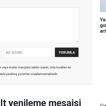
Ya
gı
art
veya imalar, inançlara saldırı içeren, imla kuralları ile
flerle yazılmış yorumlar onaylanmamaktadır.
lt yenileme mesaisi
Gü