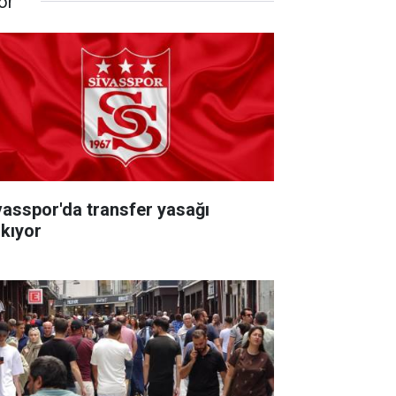
or
vasspor'da transfer yasağı
lkıyor