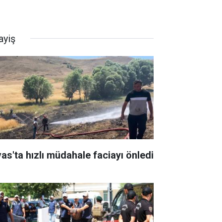
ayiş
vas'ta hızlı müdahale faciayı önledi