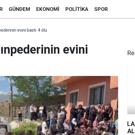
R
GÜNDEM
EKONOMI
POLITIKA
SPOR
erinin evini bastı: 4 ölü
npederinin evini
Re
LA
AL