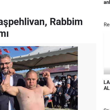
anl
Başpehlivan, Rabbim
Re
mı
LA
AL