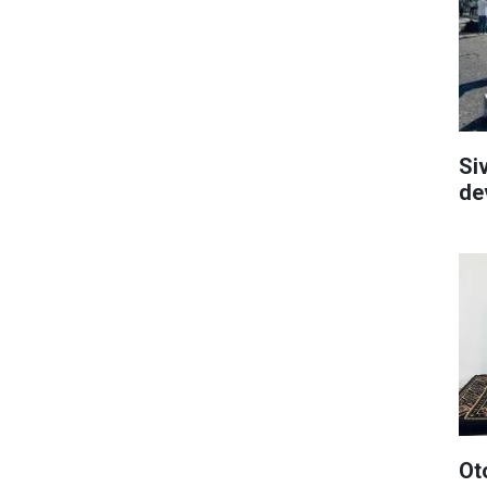
Si
dev
Ot