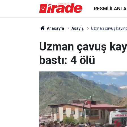
RESMI İLANLA
Anasayfa
Asayiş
Uzman çavuş kayınped
Uzman çavuş kayı
bastı: 4 ölü