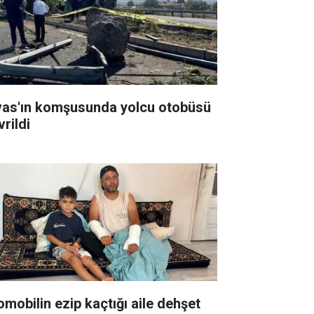
vas'ın komşusunda yolcu otobüsü
rildi
omobilin ezip kaçtığı aile dehşet