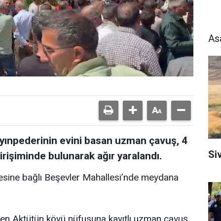
As
ayınpederinin evini basan uzman çavuş, 4
Si
irişiminde bulunarak ağır yaralandı.
ilçesine bağlı Beşevler Mahallesi’nde meydana
elen Aktütün köyü nüfusuna kayıtlı uzman çavuş