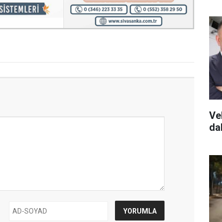
Ve
dah