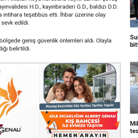
ınvalidesi H.D., kayınbiraderi G.D., baldızı D.D.
a intihara teşebbüs etti. İhbar üzerine olay
 sevk edildi.
Sui
 bölgede geniş güvenlik önlemleri aldı. Olayla
bit
ğı belirtildi.
Mik
te