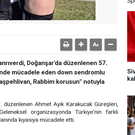
Sp
Tanrıverdi, Doğanşar'da düzenlenen 57.
Si
i'nde mücadele eden down sendromlu
ka
“Başpehlivan, Rabbim korusun” notuyla
57. düzenlenen Ahmet Ayık Karakucak Güreşleri,
leneksel organizasyonda Türkiye'nin farklı
danında kıyasıya mücadele etti.