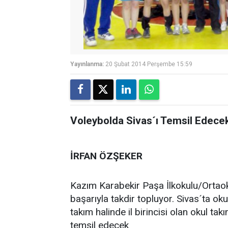
Yayınlanma:
20 Şubat 2014 Perşembe 15:59
Voleybolda Sivas´ı Temsil Edece
İRFAN ÖZŞEKER
Kazım Karabekir Paşa İlkokulu/Ortaok
başarıyla takdir topluyor. Sivas´ta ok
takım halinde il birincisi olan okul ta
temsil edecek