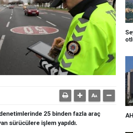
Se
ot
k denetimlerinde 25 binden fazla araç
AH
yan sürücülere işlem yapıldı.