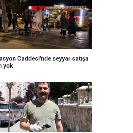
tasyon Caddesi'nde seyyar satışa
in yok