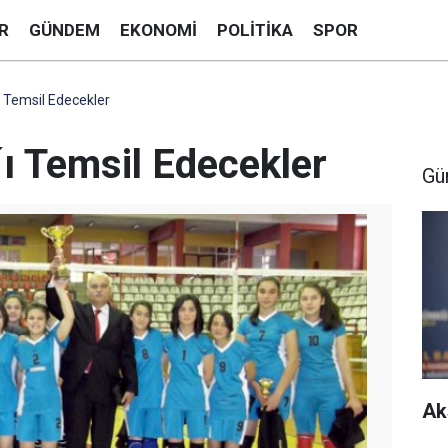
R
GÜNDEM
EKONOMI
POLITIKA
SPOR
ı Temsil Edecekler
ı Temsil Edecekler
Gü
Ak