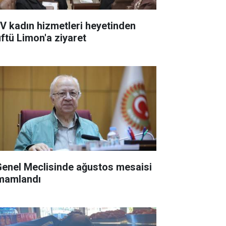
V kadın hizmetleri heyetinden
ftü Limon'a ziyaret
 Genel Meclisinde ağustos mesaisi
mamlandı