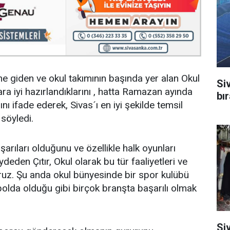
line giden ve okul takımının başında yer alan Okul
Si
a iyi hazırlandıklarını , hatta Ramazan ayında
bı
nı ifade ederek, Sivas´ı en iyi şekilde temsil
söyledi.
şarıları olduğunu ve özellikle halk oyunları
ydeden Çıtır, Okul olarak bu tür faaliyetleri ve
ruz. Şu anda okul bünyesinde bir spor kulübü
bolda olduğu gibi birçok branşta başarılı olmak
Si