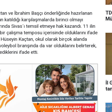
TD
an ve İbrahim Başçı önderliğinde hazırlanan
Mü
n katıldığı karşılaşmalarda birinci olmayı
nda Sivas´ı temsil etmeye hak kazandı. 11 ilin
bir çalışma temposu içerisinde olduklarını ifade
Hüseyin Kaçtan, okul olarak birçok alanda
voleybol branşında da var olduklarını belirterek,
iklerini ifade etti.
İl
ta