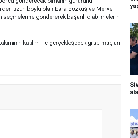
 sporcu gönderecek olmanın gururunu
ya
ilerden uzun boylu olan Esra Bozkuş ve Merve
ım seçmelerine göndererek başarılı olabilmelerini
 takımının katılımı ile gerçekleşecek grup maçları
Si
al