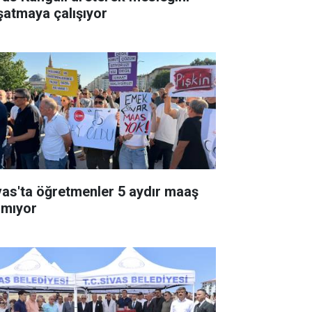
şatmaya çalışıyor
vas'ta öğretmenler 5 aydır maaş
amıyor