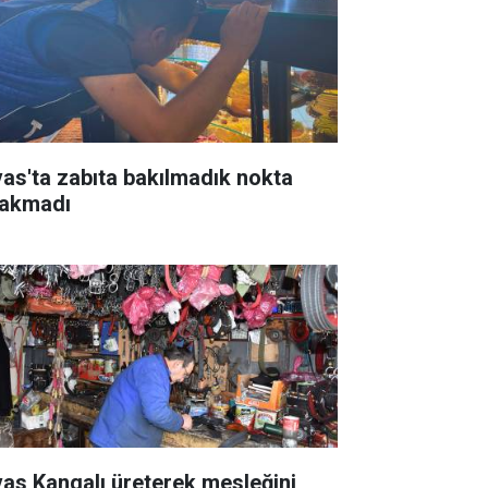
vas'ta zabıta bakılmadık nokta
rakmadı
vas Kangalı üreterek mesleğini