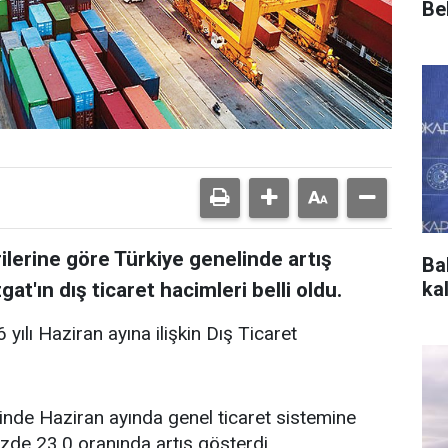
Bel
ilerine göre Türkiye genelinde artış
Ba
ka
at'ın dış ticaret hacimleri belli oldu.
yılı Haziran ayına ilişkin Dış Ticaret
linde Haziran ayında genel ticaret sistemine
üzde 23,0 oranında artış gösterdi.