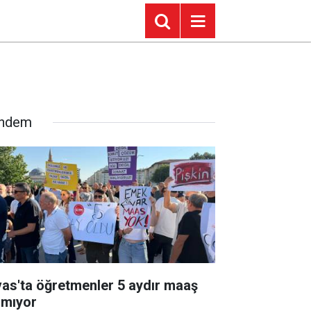
ndem
vas'ta öğretmenler 5 aydır maaş
amıyor