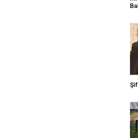
Ba
Şi