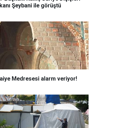
kanı Şeybani ile görüştü
faiye Medresesi alarm veriyor!