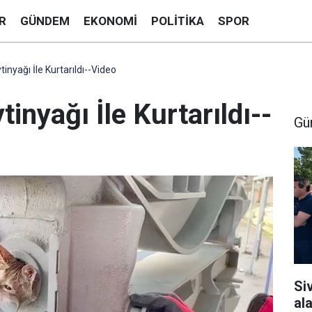
R
GÜNDEM
EKONOMI
POLITIKA
SPOR
nyağı İle Kurtarıldı--Video
inyağı İle Kurtarıldı--
Gü
Si
al