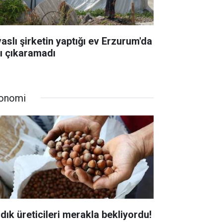
vaslı şirketin yaptığı ev Erzurum'da
şı çıkaramadı
onomi
ndık üreticileri merakla bekliyordu!