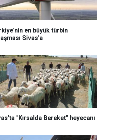
rkiye'nin en büyük türbin
laşması Sivas'a
vas'ta "Kırsalda Bereket" heyecanı