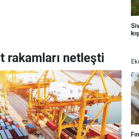
Si
kı
et rakamları netleşti
Ek
Fı