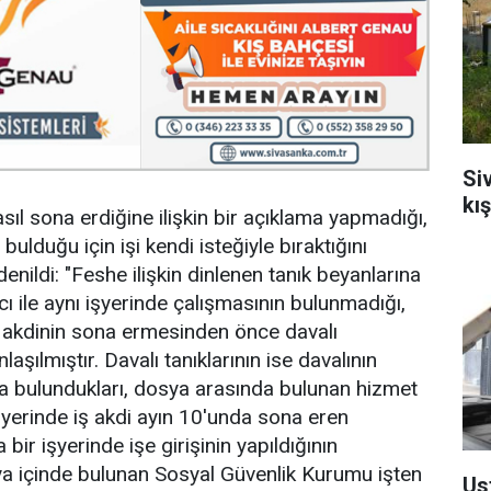
Si
kı
sıl sona erdiğine ilişkin bir açıklama yapmadığı,
bulduğu için işi kendi isteğiyle bıraktığını
enildi: "Feshe ilişkin dinlenen tanık beyanlarına
cı ile aynı işyerinde çalışmasının bulunmadığı,
iş akdinin sona ermesinden önce davalı
aşılmıştır. Davalı tanıklarının ise davalının
a bulundukları, dosya arasında bulunan hizmet
şyerinde iş akdi ayın 10'unda sona eren
bir işyerinde işe girişinin yapıldığının
ya içinde bulunan Sosyal Güvenlik Kurumu işten
Us