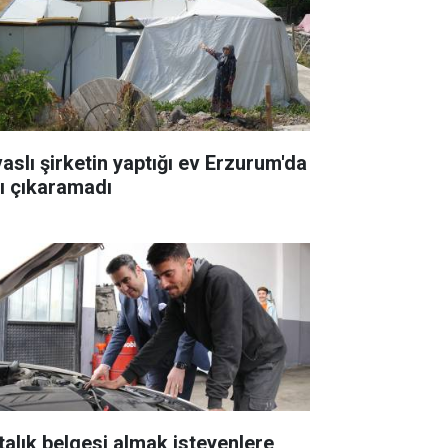
vaslı şirketin yaptığı ev Erzurum'da
şı çıkaramadı
talık belgesi almak isteyenlere