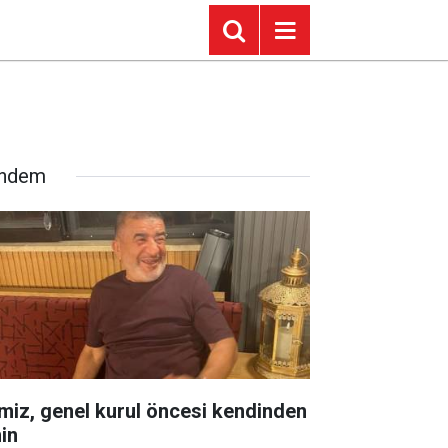
ndem
miz, genel kurul öncesi kendinden
in