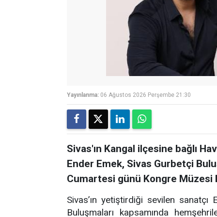
Yayınlanma:
06 Ağustos 2026 Perşembe 21:30
Sivas'ın Kangal ilçesine bağlı Ha
Ender Emek, Sivas Gurbetçi Bul
Cumartesi günü Kongre Müzesi B
Sivas’ın yetiştirdiği sevilen sanatç
Buluşmaları kapsamında hemşehriler