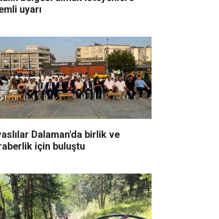
emli uyarı
vaslılar Dalaman'da birlik ve
raberlik için buluştu