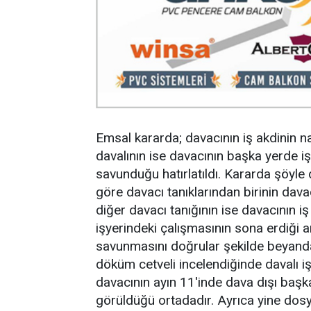
Emsal kararda; davacının iş akdinin na
davalının ise davacının başka yerde iş 
savunduğu hatırlatıldı. Kararda şöyle d
göre davacı tanıklarından birinin dava
diğer davacı tanığının ise davacının 
işyerindeki çalışmasının sona erdiği anl
savunmasını doğrular şekilde beyand
döküm cetveli incelendiğinde davalı i
davacının ayın 11'inde dava dışı başka 
görüldüğü ortadadır. Ayrıca yine dos