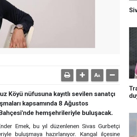
Si
Tr
vuz Köyü nüfusuna kayıtlı sevilen sanatçı
du
uşmaları kapsamında 8 Ağustos
ahçesi'nde hemşehrileriyle buluşacak.
ı Ender Emek, bu yıl düzenlenen Sivas Gurbetçi
iyle buluşmaya hazırlanıyor. Kangal ilçesine