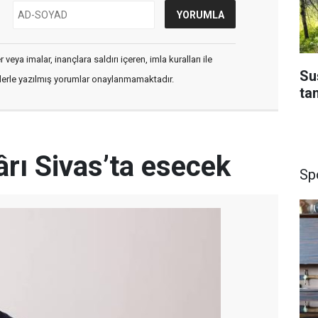
veya imalar, inançlara saldırı içeren, imla kuralları ile
Su
flerle yazılmış yorumlar onaylanmamaktadır.
ta
rı Sivas’ta esecek
Sp