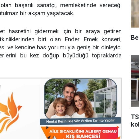
olan başarılı sanatçı, memleketinde vereceği
nutulmaz bir akşam yaşatacak.
et hasretini gidermek için bir araya getiren
Be
inliklerinden biri olan Ender Emek konseri,
si ve kendine has yorumuyla geniş bir dinleyici
eserlerini bu kez doğup büyüdüğü topraklarda
TS
kol