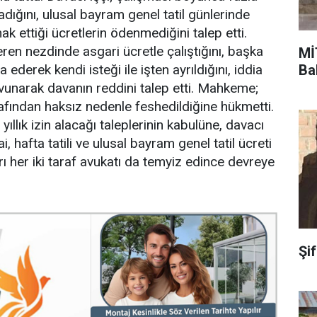
nmadığını, ulusal bayram genel tatil günlerinde
k ettiği ücretlerin ödenmediğini talep etti.
eren nezdinde asgari ücretle çalıştığını, başka
Mİ
Ba
a ederek kendi isteği ile işten ayrıldığını, iddia
avunarak davanın reddini talep etti. Mahkeme;
rafından haksız nedenle feshedildiğine hükmetti.
yıllık izin alacağı taleplerinin kabulüne, davacı
 hafta tatili ve ulusal bayram genel tatil ücreti
arı her iki taraf avukatı da temyiz edince devreye
Şi