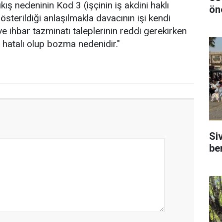
kış nedeninin Kod 3 (işçinin iş akdini haklı
ön
österildiği anlaşılmakla davacının işi kendi
ve ihbar tazminatı taleplerinin reddi gerekirken
i hatalı olup bozma nedenidir."
Si
be