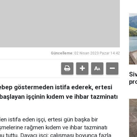
Güncelleme:
02 Nisan 2023 Pazar 14:42
Si
pr
 sebep göstermeden istifa ederek, ertesi
başlayan işçinin kıdem ve ihbar tazminatı
n istifa eden işçi, ertesi gün başka bir
şmelerine rağmen kıdem ve ihbar tazminatı
u tuttu. Davacı işçi; çalışması boyunca fazla