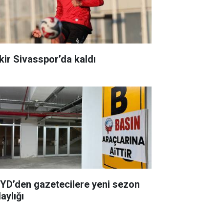
kir Sivasspor’da kaldı
YD’den gazetecilere yeni sezon
aylığı