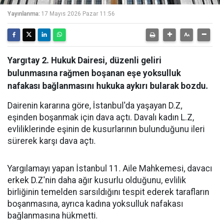
Yayınlanma:
17 Mayıs 2026 Pazar 11:56
Yargıtay 2. Hukuk Dairesi, düzenli geliri
bulunmasına rağmen boşanan eşe yoksulluk
nafakası bağlanmasını hukuka aykırı bularak bozdu.
Dairenin kararına göre, İstanbul'da yaşayan D.Z,
eşinden boşanmak için dava açtı. Davalı kadın L.Z,
evliliklerinde eşinin de kusurlarının bulunduğunu ileri
sürerek karşı dava açtı.
Yargılamayı yapan İs­tan­bul 11. Aile Mah­ke­me­si, davacı
erkek D.Z'nin daha ağır kusurlu olduğunu, evlilik
birliğinin temelden sarsıldığını tespit ederek tarafların
boşanmasına, ayrıca kadına yoksulluk nafakası
bağlanmasına hükmetti.