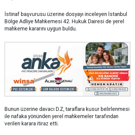
İstinaf başvurusu üzerine dosyayı inceleyen İstan­bul
Böl­ge Ad­li­ye Mah­ke­me­si 42. Hu­kuk Da­ire­si de yerel
mahkeme kararını uygun buldu.
Bunun üzerine davacı D.Z, taraflara kusur belirlenmesi
ile nafaka yönünden yerel mahkemeler tarafından
verilen karara itiraz etti.