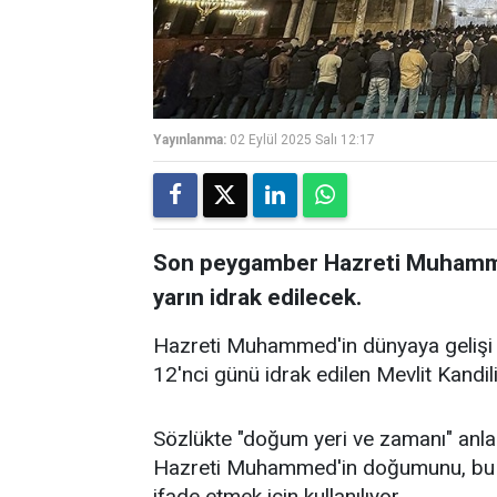
Yayınlanma:
02 Eylül 2025 Salı 12:17
Son peygamber Hazreti Muhammed
yarın idrak edilecek.
Hazreti Muhammed'in dünyaya gelişi do
12'nci günü idrak edilen Mevlit Kandili
Sözlükte "doğum yeri ve zamanı" anlam
Hazreti Muhammed'in doğumunu, bu ka
ifade etmek için kullanılıyor.