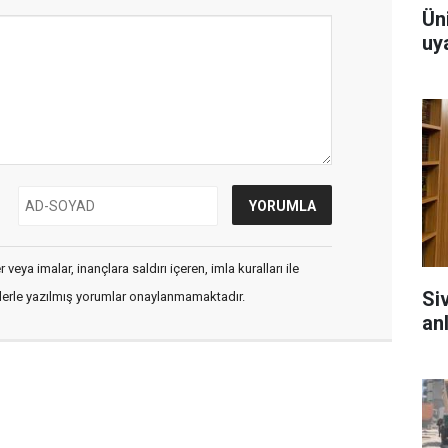
Ün
uy
veya imalar, inançlara saldırı içeren, imla kuralları ile
Si
flerle yazılmış yorumlar onaylanmamaktadır.
anl