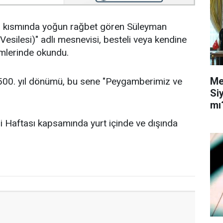
bir kısmında yoğun rağbet gören Süleyman
 Vesilesi)" adlı mesnevisi, besteli veya kendine
imlerinde okundu.
Me
0. yıl dönümü, bu sene "Peygamberimiz ve
Si
mı
bi Haftası kapsamında yurt içinde ve dışında