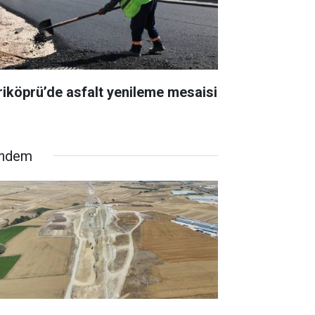
riköprü’de asfalt yenileme mesaisi
ndem