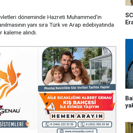
SC
evletleri döneminde Hazreti Muhammed'in
Er
nılmasının yanı sıra Türk ve Arap edebiyatında
r kaleme alındı.
Ba
ya