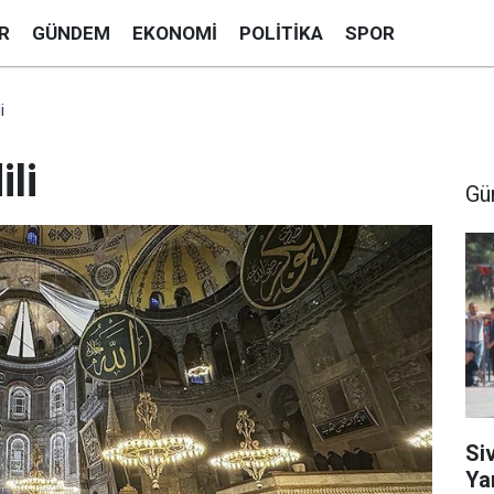
R
GÜNDEM
EKONOMI
POLITIKA
SPOR
i
li
Gü
Si
Ya