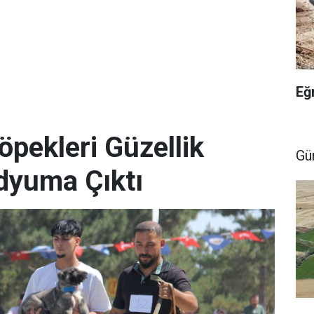
Eğ
öpekleri Güzellik
Gü
dyuma Çıktı