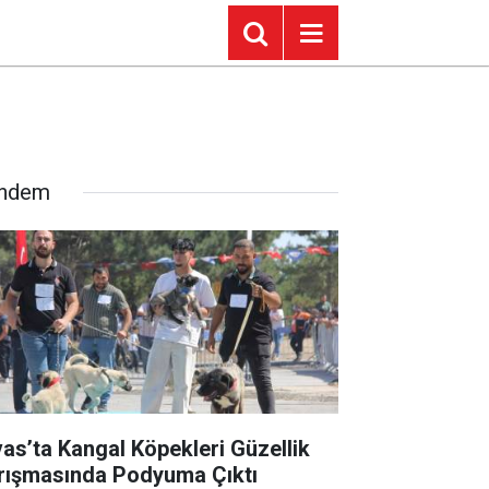
ndem
vas’ta Kangal Köpekleri Güzellik
rışmasında Podyuma Çıktı