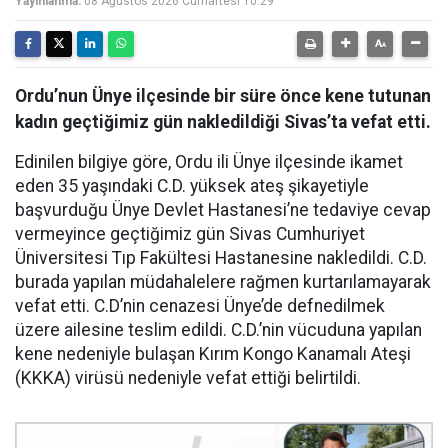
Yayınlanma:
08 Ağustos 2026 Cumartesi 10:29
Ordu’nun Ünye ilçesinde bir süre önce kene tutunan
kadın geçtiğimiz gün nakledildiği Sivas’ta vefat etti.
Edinilen bilgiye göre, Ordu ili Ünye ilçesinde ikamet
eden 35 yaşındaki C.D. yüksek ateş şikayetiyle
başvurduğu Ünye Devlet Hastanesi’ne tedaviye cevap
vermeyince geçtiğimiz gün Sivas Cumhuriyet
Üniversitesi Tıp Fakültesi Hastanesine nakledildi. C.D.
burada yapılan müdahalelere rağmen kurtarılamayarak
vefat etti. C.D’nin cenazesi Ünye’de defnedilmek
üzere ailesine teslim edildi. C.D.’nin vücuduna yapılan
kene nedeniyle bulaşan Kırım Kongo Kanamalı Ateşi
(KKKA) virüsü nedeniyle vefat ettiği belirtildi.