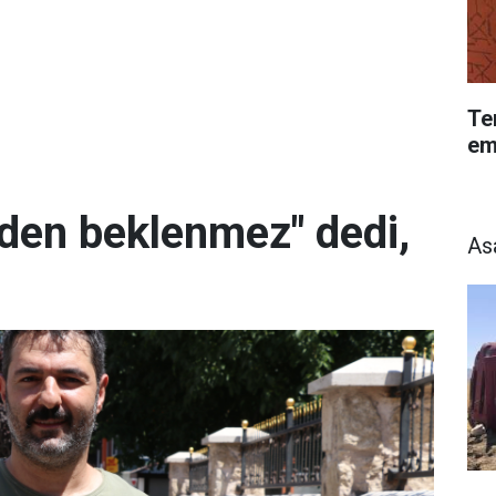
Te
em
eden beklenmez" dedi,
As