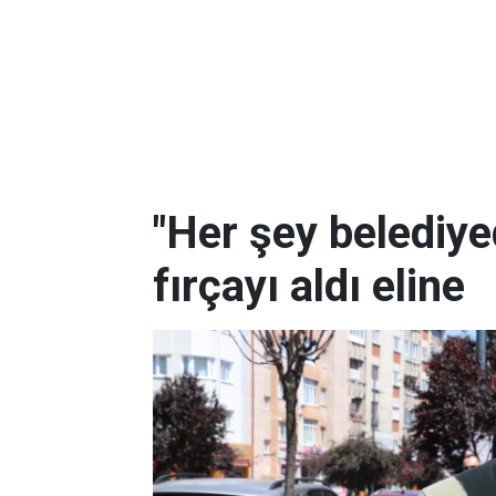
"Her şey belediy
fırçayı aldı eline