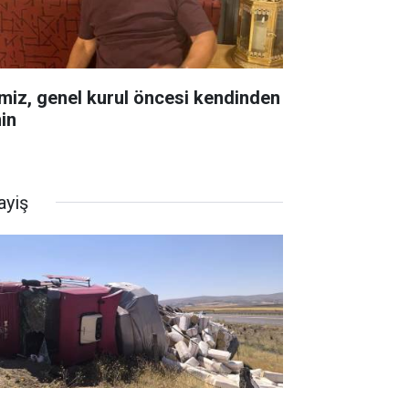
miz, genel kurul öncesi kendinden
in
ayiş