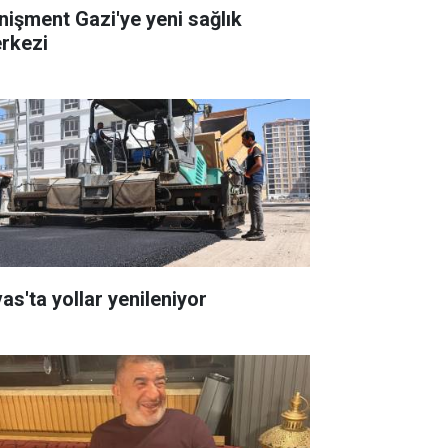
nişment Gazi'ye yeni sağlık
rkezi
as'ta yollar yenileniyor