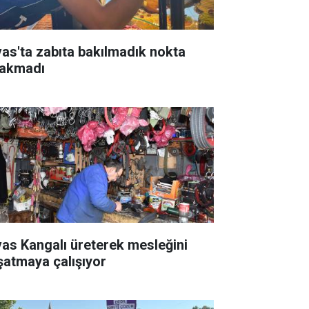
vas'ta zabıta bakılmadık nokta
rakmadı
vas Kangalı üreterek mesleğini
şatmaya çalışıyor