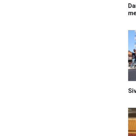
Da
me
Siv