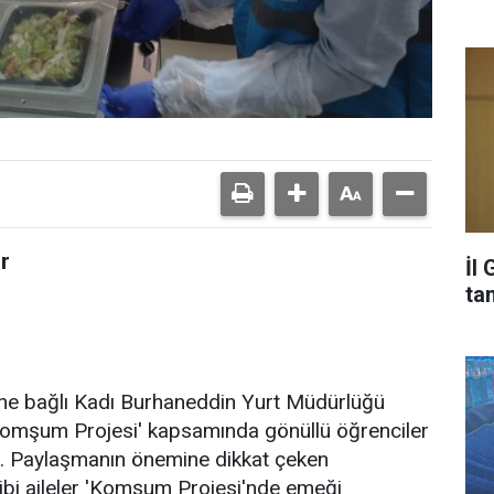
or
İl
ta
üne bağlı Kadı Burhaneddin Yurt Müdürlüğü
Komşum Projesi' kapsamında gönüllü öğrenciler
lıyor. Paylaşmanın önemine dikkat çeken
ibi aileler 'Komşum Projesi'nde emeği