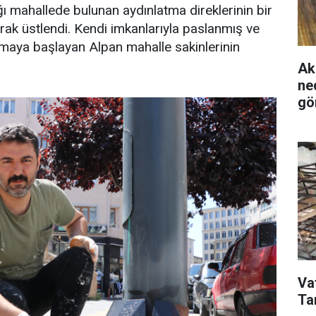
ı mahallede bulunan aydınlatma direklerinin bir
rak üstlendi. Kendi imkanlarıyla paslanmış ve
amaya başlayan Alpan mahalle sakinlerinin
Ak
ne
gö
Va
Ta