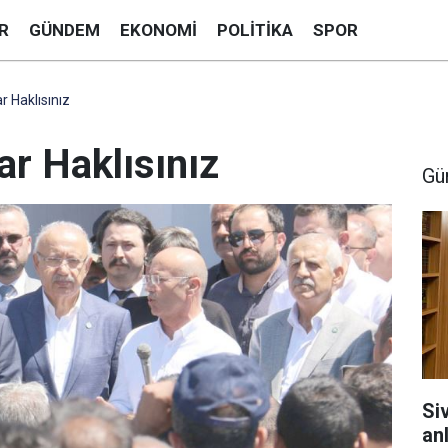
R
GÜNDEM
EKONOMI
POLITIKA
SPOR
 Haklısınız
r Haklısınız
Gü
Si
anl