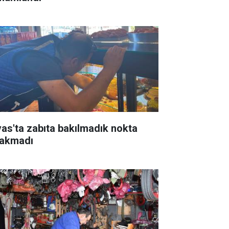
vas'ta zabıta bakılmadık nokta
rakmadı