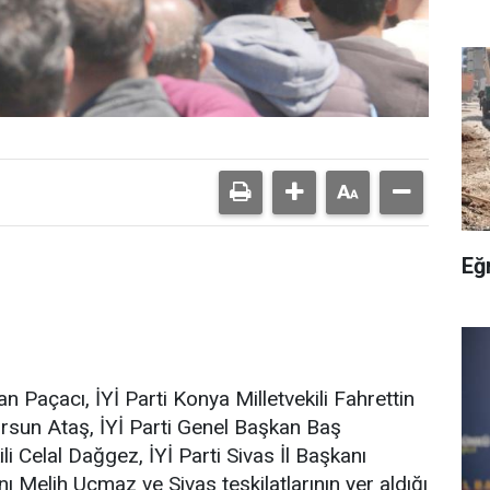
Eğ
n Paçacı, İYİ Parti Konya Milletvekili Fahrettin
Dursun Ataş, İYİ Parti Genel Başkan Baş
i Celal Dağgez, İYİ Parti Sivas İl Başkanı
 Melih Uçmaz ve Sivas teşkilatlarının yer aldığı