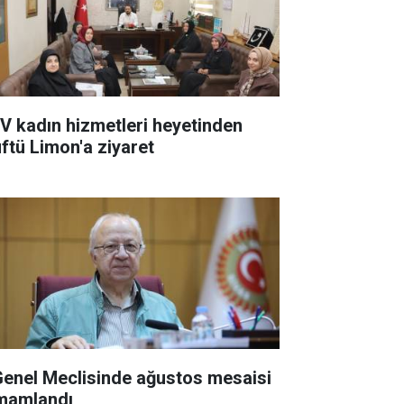
V kadın hizmetleri heyetinden
ftü Limon'a ziyaret
 Genel Meclisinde ağustos mesaisi
mamlandı