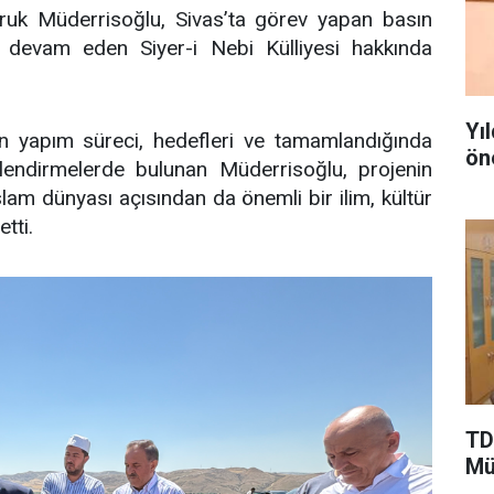
ruk Müderrisoğlu, Sivas’ta görev yapan basın
 devam eden Siyer-i Nebi Külliyesi hakkında
Yı
nin yapım süreci, hedefleri ve tamamlandığında
ön
endirmelerde bulunan Müderrisoğlu, projenin
İslam dünyası açısından da önemli bir ilim, kültür
tti.
TD
Mü