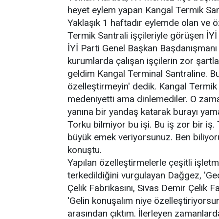
heyet eylem yapan Kangal Termik Santra
Yaklaşık 1 haftadır eylemde olan ve ö
Termik Santrali işçileriyle görüşen İYİ Pa
İYİ Parti Genel Başkan Başdanışmanı 
kurumlarda çalışan işçilerin zor şartla
geldim Kangal Terminal Santraline. Bur
özelleştirmeyin' dedik. Kangal Termik Sa
medeniyetti ama dinlemediler. O zama
yanına bir yandaş katarak burayı yama
Torku bilmiyor bu işi. Bu iş zor bir iş
büyük emek veriyorsunuz. Ben biliyorum
konuştu.
Yapılan özelleştirmelerle çeşitli işletm
terkedildiğini vurgulayan Dağgez, 'Ge
Çelik Fabrikasını, Sivas Demir Çelik Fa
'Gelin konuşalım niye özelleştiriyorsun
arasından çıktım. İlerleyen zamanlarda 