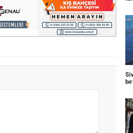
Si
bı