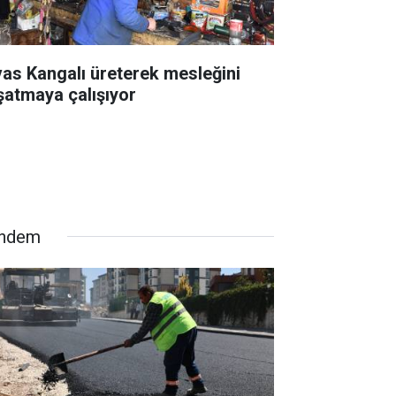
vas Kangalı üreterek mesleğini
şatmaya çalışıyor
ndem