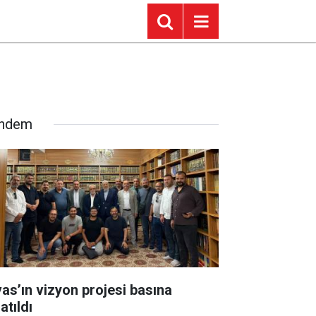
ndem
vas’ın vizyon projesi basına
atıldı