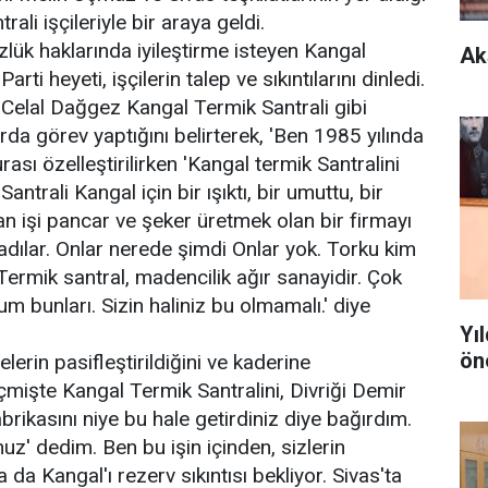
li işçileriyle bir araya geldi.
zlük haklarında iyileştirme isteyen Kangal
Ak
rti heyeti, işçilerin talep ve sıkıntılarını dinledi.
Celal Dağgez Kangal Termik Santrali gibi
rda görev yaptığını belirterek, 'Ben 1985 yılında
ası özelleştirilirken 'Kangal termik Santralini
ntrali Kangal için bir ışıktı, bir umuttu, bir
n işi pancar ve şeker üretmek olan bir firmayı
dılar. Onlar nerede şimdi Onlar yok. Torku kim
. Termik santral, madencilik ağır sanayidir. Çok
 bunları. Sizin haliniz bu olmamalı.' diye
Yı
ön
elerin pasifleştirildiğini ve kaderine
çmişte Kangal Termik Santralini, Divriği Demir
brikasını niye bu hale getirdiniz diye bağırdım.
uz' dedim. Ben bu işin içinden, sizlerin
da Kangal'ı rezerv sıkıntısı bekliyor. Sivas'ta