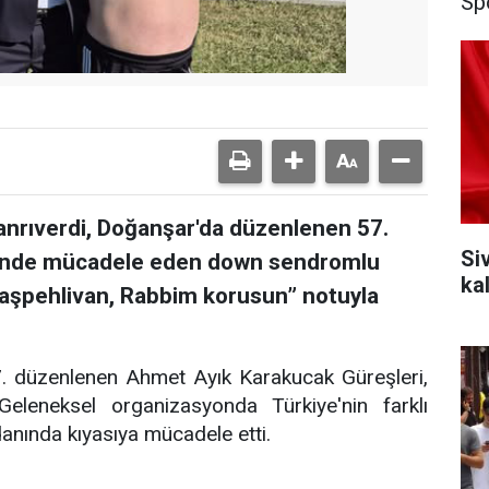
Sp
Tanrıverdi, Doğanşar'da düzenlenen 57.
Si
i'nde mücadele eden down sendromlu
ka
“Başpehlivan, Rabbim korusun” notuyla
57. düzenlenen Ahmet Ayık Karakucak Güreşleri,
leneksel organizasyonda Türkiye'nin farklı
danında kıyasıya mücadele etti.