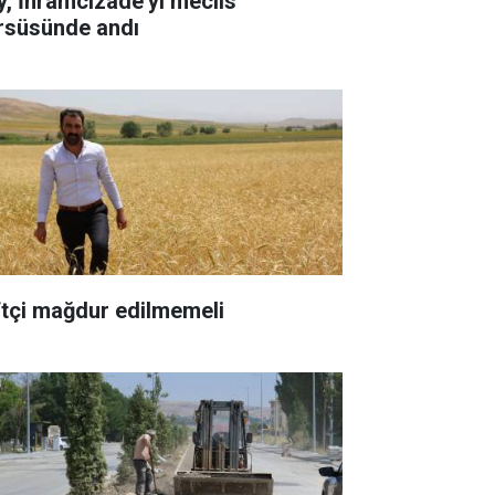
y, İhramcızâde'yi meclis
rsüsünde andı
ftçi mağdur edilmemeli