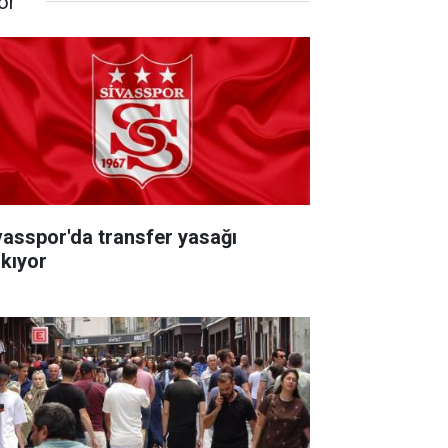
or
vasspor'da transfer yasağı
lkıyor