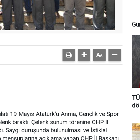
Gü
TÜ
dö
ilatı 19 Mayıs Atatürk'ü Anma, Gençlik ve Spor
elenk bıraktı. Çelenk sunum törenine CHP İl
ldı. Saygı duruşunda bulunulması ve İstiklal
n mensuplarına açıklama yapan CHP İl Başkanı