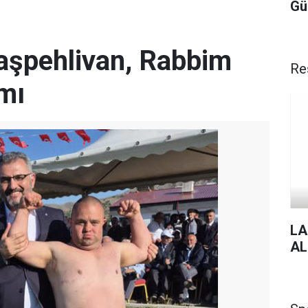
Gü
Başpehlivan, Rabbim
Re
mı
LA
AL