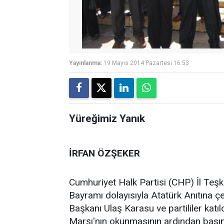
Yayınlanma:
19 Mayıs 2014 Pazartesi 16:53
Yüreğimiz Yanık
İRFAN ÖZŞEKER
Cumhuriyet Halk Partisi (CHP) İl Teşk
Bayramı dolayısıyla Atatürk Anıtına ç
Başkanı Ulaş Karasu ve partililer katı
Marşı'nın okunmasının ardından bası