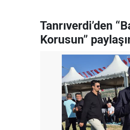
Tanrıverdi’den “
Korusun” paylaşı