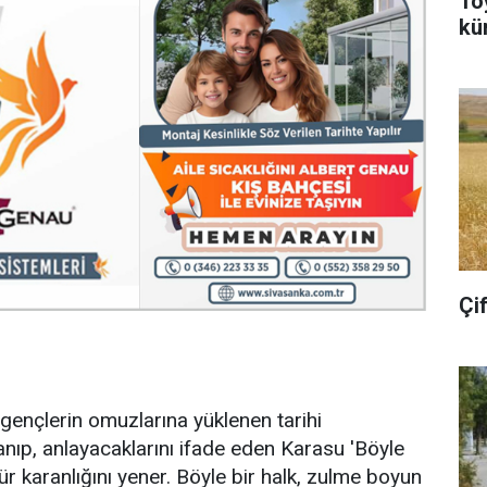
To
kü
Çi
 gençlerin omuzlarına yüklenen tarihi
 anıp, anlayacaklarını ifade eden Karasu 'Böyle
r karanlığını yener. Böyle bir halk, zulme boyun