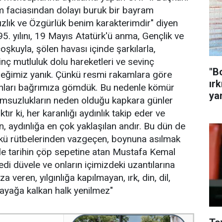
faciasından dolayı buruk bir bayram
sızlık ve Özgürlük benim karakterimdir" diyen
5. yılını, 19 Mayıs Atatürk'ü anma, Gençlik ve
oşkuyla, şölen havası içinde şarkılarla,
inç mutluluk dolu hareketleri ve sevinç
"B
üreğimiz yanık. Çünkü resmi rakamlara göre
ırk
nları bağrımıza gömdük. Bu nedenle kömür
ya
umsuzlukların neden olduğu kapkara günler
ır ki, her karanlığı aydınlık takip eder ve
, aydınlığa en çok yaklaşılan andır. Bu dün de
nkü rütbelerinden vazgeçen, boynuna asılmak
iyle tarihin çöp sepetine atan Mustafa Kemal
i düvele ve onların içimizdeki uzantılarına
a veren, yılgınlığa kapılmayan, ırk, din, dil,
 ayağa kalkan halk yenilmez"