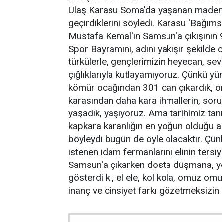
Ulaş Karasu Soma'da yaşanan madem 
geçirdiklerini söyledi. Karasu 'Bağım
Mustafa Kemal'in Samsun'a çıkışının 9
Spor Bayramını, adını yakışır şekilde c
türkülerle, gençlerimizin heyecan, sev
çığlıklarıyla kutlayamıyoruz. Çünkü y
kömür ocağından 301 can çıkardık, o
karasından daha kara ihmallerin, sor
yaşadık, yaşıyoruz. Ama tarihimiz tanıkt
kapkara karanlığın en yoğun olduğu an
böyleydi bugün de öyle olacaktır. Çü
istenen idam fermanlarını elinin ters
Samsun'a çıkarken dosta düşmana, yed
gösterdi ki, el ele, kol kola, omuz omuz
inanç ve cinsiyet farkı gözetmeksizin