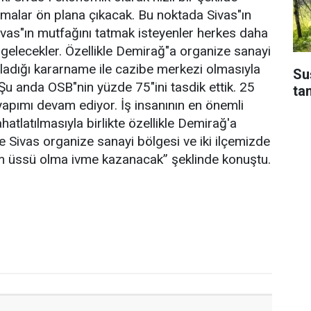
şmalar ön plana çıkacak. Bu noktada Sivas"ın
Sivas"ın mutfağını tatmak isteyenler herkes daha
e gelecekler. Özellikle Demirağ"a organize sanayi
adığı kararname ile cazibe merkezi olmasıyla
Su
r. Şu anda OSB"nin yüzde 75"ini tasdik ettik. 25
ta
 yapımı devam ediyor. İş insanının en önemli
tlatılmasıyla birlikte özellikle Demirağ'a
 Sivas organize sanayi bölgesi ve iki ilçemizde
rım üssü olma ivme kazanacak” şeklinde konuştu.