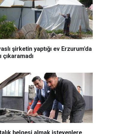
vaslı şirketin yaptığı ev Erzurum'da
şı çıkaramadı
talık belgesi almak isteyenlere