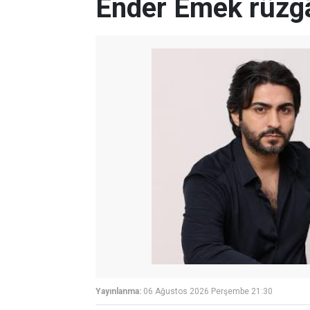
Ender Emek rüzgâ
Yayınlanma:
06 Ağustos 2026 Perşembe 21:30