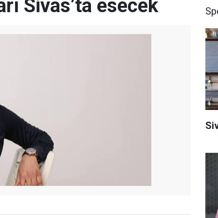
rı Sivas’ta esecek
Sp
Si