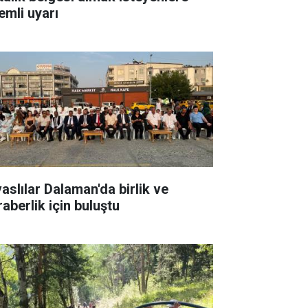
emli uyarı
vaslılar Dalaman'da birlik ve
raberlik için buluştu