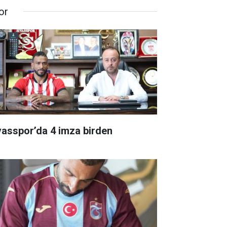
or
vasspor’da 4 imza birden