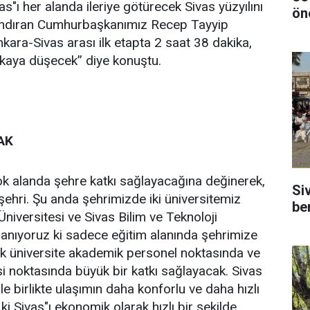
s"ı her alanda ileriye götürecek Sivas yüzyılını
ön
zandıran Cumhurbaşkanımız Recep Tayyip
kara-Sivas arası ilk etapta 2 saat 38 dakika,
ikaya düşecek” diye konuştu.
AK
çok alanda şehre katkı sağlayacağına değinerek,
Si
 şehri. Şu anda şehrimizde iki üniversitemiz
be
Üniversitesi ve Sivas Bilim ve Teknoloji
z inanıyoruz ki sadece eğitim alanında şehrimize
ek üniversite akademik personel noktasında ve
esi noktasında büyük bir katkı sağlayacak. Sivas
 ile birlikte ulaşımın daha konforlu ve daha hızlı
 ki Sivas"ı ekonomik olarak hızlı bir şekilde