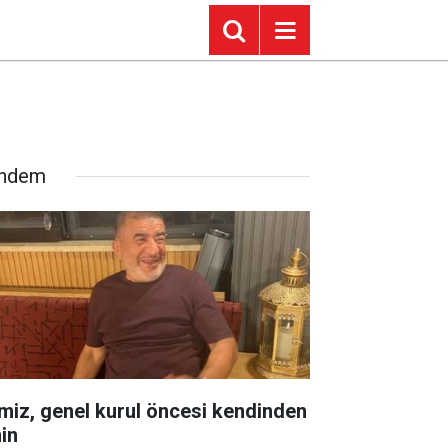
ndem
miz, genel kurul öncesi kendinden
in