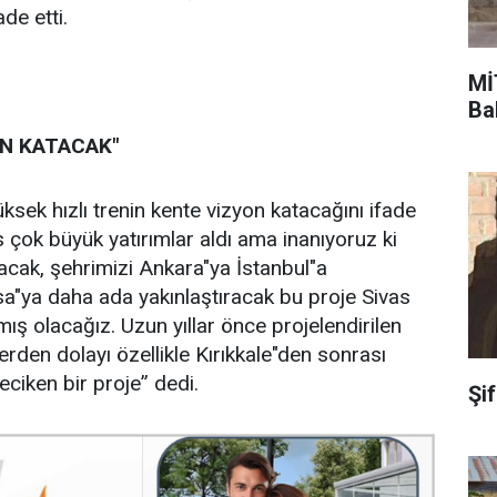
de etti.
Mİ
Ba
ON KATACAK"
üksek hızlı trenin kente vizyon katacağını ifade
çok büyük yatırımlar aldı ama inanıyoruz ki
tacak, şehrimizi Ankara"ya İstanbul"a
a"ya daha ada yakınlaştıracak bu proje Sivas
ış olacağız. Uzun yıllar önce projelendirilen
den dolayı özellikle Kırıkkale"den sonrası
ciken bir proje” dedi.
Şi