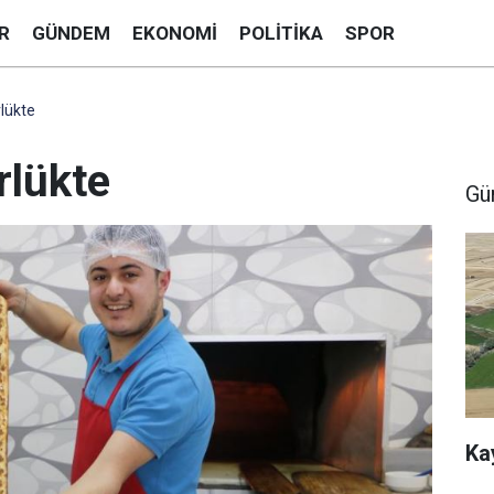
R
GÜNDEM
EKONOMI
POLITIKA
SPOR
lükte
rlükte
Gü
Ka