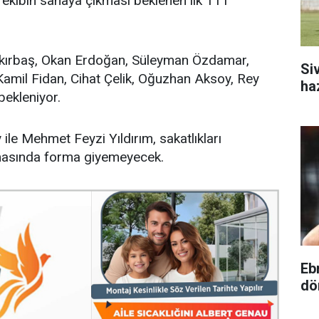
ekibin sahaya çıkması beklenen ilk 11’i
kırbaş, Okan Erdoğan, Süleyman Özdamar,
Si
Kamil Fidan, Cihat Çelik, Oğuzhan Aksoy, Rey
ha
bekleniyor.
le Mehmet Feyzi Yıldırım, sakatlıkları
masında forma giyemeyecek.
Eb
dö