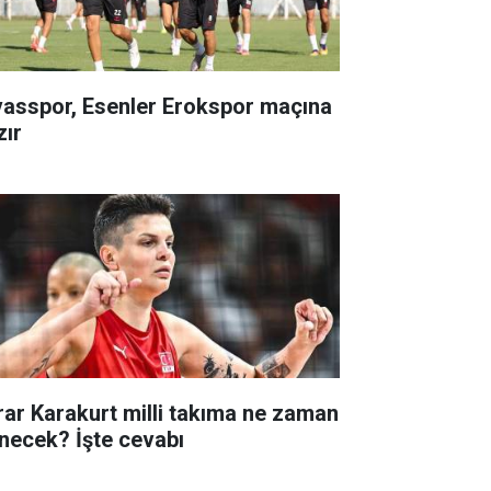
vasspor, Esenler Erokspor maçına
zır
rar Karakurt milli takıma ne zaman
necek? İşte cevabı