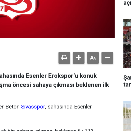
aç
a sahasında Esenler Erokspor’u konuk
Şa
ta
aşma öncesi sahaya çıkması beklenen ilk
ler Beton
Sivasspor
, sahasında Esenler