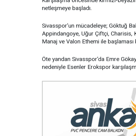
Karşılaşma öncesinde kırmızı-beyazlı 
netleşmeye başladı.
Sivasspor’un mücadeleye; Göktuğ Ba
Appindangoye, Uğur Çiftçi, Charisis, 
Manaj ve Valon Ethemi ile başlaması 
Öte yandan Sivasspor’da Emre Gökay i
nedeniyle Esenler Erokspor karşılaş