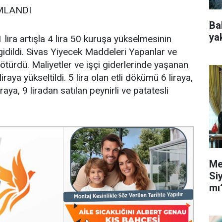
MLANDI
Ba
ya
ira artışla 4 lira 50 kuruşa yükselmesinin
idildi. Sivas Yiyecek Maddeleri Yapanlar ve
ötürdü. Maliyetler ve işçi giderlerinde yaşanan
iraya yükseltildi. 5 lira olan etli dökümü 6 liraya,
aya, 9 liradan satılan peynirli ve patatesli
Me
Si
mı