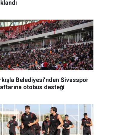
ıklandı
rkışla Belediyesi’nden Sivasspor
raftarına otobüs desteği