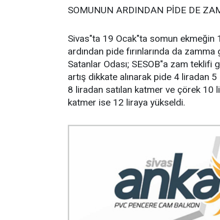
SOMUNUN ARDINDAN PİDE DE ZA
Sivas"ta 19 Ocak"ta somun ekmeğin 1 l
ardından pide fırınlarında da zamma g
Satanlar Odası; SESOB"a zam teklifi g
artış dikkate alınarak pide 4 liradan 5 l
8 liradan satılan katmer ve çörek 10 lir
katmer ise 12 liraya yükseldi.