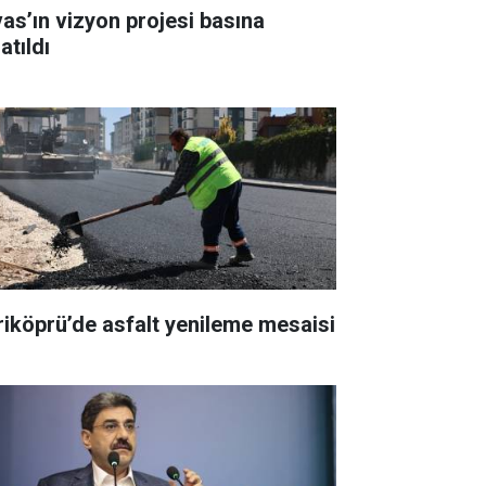
vas’ın vizyon projesi basına
atıldı
riköprü’de asfalt yenileme mesaisi