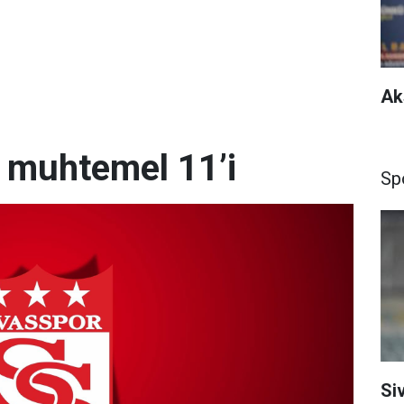
Ak
n muhtemel 11’i
Sp
Si