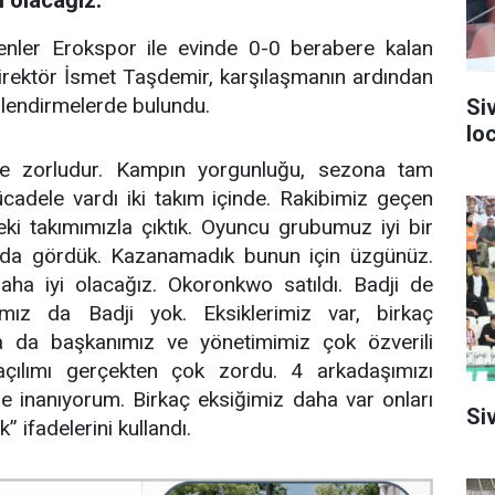
senler Erokspor ile evinde 0-0 berabere kalan
irektör İsmet Taşdemir, karşılaşmanın ardından
rlendirmelerde bulundu.
Si
lo
lde zorludur. Kampın yorgunluğu, sezona tam
adele vardı iki takım içinde. Rakibimiz geçen
ki takımımızla çıktık. Oyuncu grubumuz iyi bir
ahada gördük. Kazanamadık bunun için üzgünüz.
aha iyi olacağız. Okoronkwo satıldı. Badji de
mız da Badji yok. Eksiklerimiz var, birkaç
a da başkanımız ve yönetimimiz çok özverili
 açılımı gerçekten çok zordu. 4 arkadaşımızı
ne inanıyorum. Birkaç eksiğimiz daha var onları
Siv
 ifadelerini kullandı.