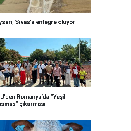
yseri, Sivas'a entegre oluyor
Ü’den Romanya’da "Yeşil
asmus" çıkarması