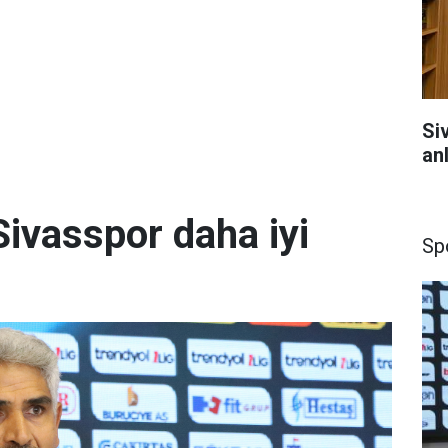
Si
anl
ivasspor daha iyi
Sp