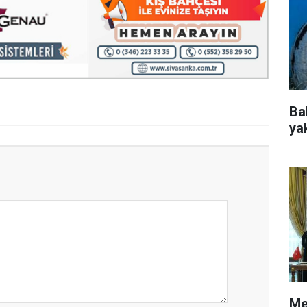
Ba
ya
Me