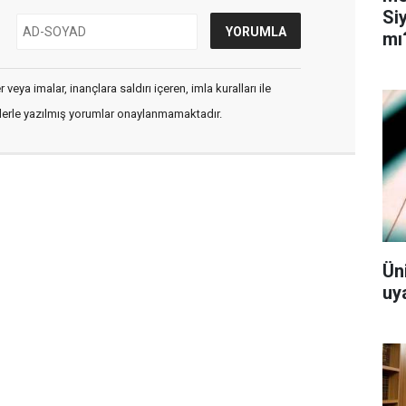
Si
mı
veya imalar, inançlara saldırı içeren, imla kuralları ile
flerle yazılmış yorumlar onaylanmamaktadır.
Ün
uy