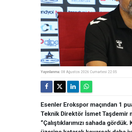
Yayınlanma:
08 Ağustos 2026 Cumartesi 22:05
Esenler Erokspor maçından 1 pua
Teknik Direktör İsmet Taşdemir 
“Çalıştıklarımızı sahada gördük.
üzerine katarak koyarsak daha iyi