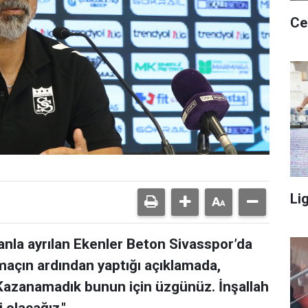
Ce
Li
nla ayrılan Ekenler Beton Sivasspor’da
maçın ardından yaptığı açıklamada,
 Kazanamadık bunun için üzgünüz. İnşallah
 olacağız."