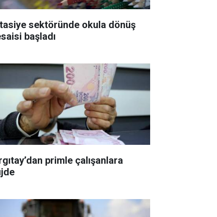
rtasiye sektöründe okula dönüş
saisi başladı
rgıtay’dan primle çalışanlara
jde