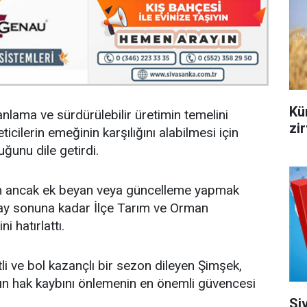
Kür
anlama ve sürdürülebilir üretimin temelini
zi
cilerin emeğinin karşılığını alabilmesi için
uğunu dile getirdi.
ran ancak ek beyan veya güncelleme yapmak
ni ay sonuna kadar İlçe Tarım ve Orman
 hatırlattı.
li ve bol kazançlı bir sezon dileyen Şimşek,
ın hak kaybını önlemenin en önemli güvencesi
Siv