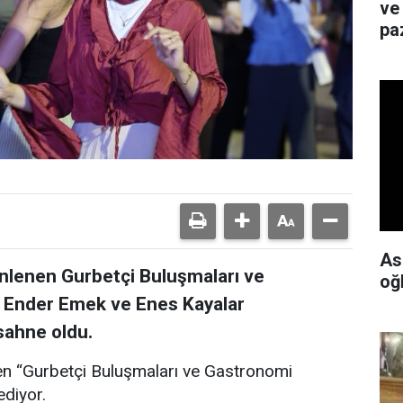
ve
paz
As
enlenen Gurbetçi Buluşmaları ve
oğ
ü, Ender Emek ve Enes Kayalar
sahne oldu.
en “Gurbetçi Buluşmaları ve Gastronomi
ediyor.