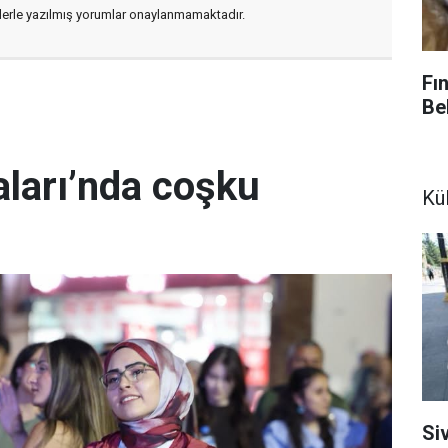
flerle yazılmış yorumlar onaylanmamaktadır.
Fı
Bel
ları’nda coşku
Kül
Siv