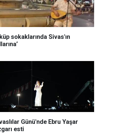
küp sokaklarında Sivas'ın
larına’
ivaslılar Günü'nde Ebru Yaşar
zgarı esti