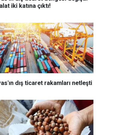
alat iki katına çıktı!
as'ın dış ticaret rakamları netleşti