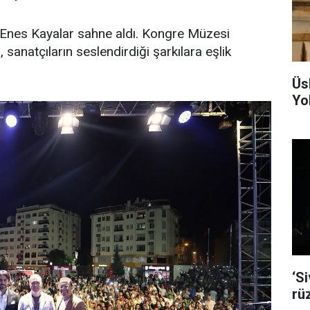
 Enes Kayalar sahne aldı. Kongre Müzesi
sanatçıların seslendirdiği şarkılara eşlik
Üs
Yol
‘S
rü