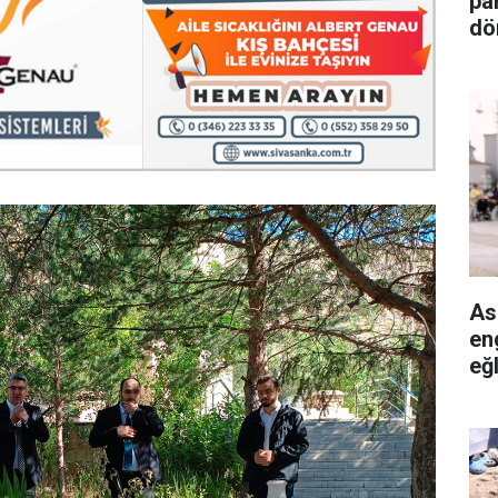
pa
dö
As
en
eğ