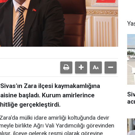
Ya
 Sivas’ın Zara ilçesi kaymakamlığına
Si
saisine başladı. Kurum amirlerince
ac
ehitliğe gerçekleştirdi.
 Zara’da mülki idare amirliği koltuğunda devir
eyle birlikte Ağrı Vali Yardımcılığı görevinden
şır, ilçeye gelerek resmi olarak görevine