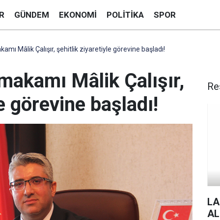
R
GÜNDEM
EKONOMI
POLITIKA
SPOR
mı Mâlik Çalışır, şehitlik ziyaretiyle görevine başladı!
makamı Mâlik Çalışır,
Re
le görevine başladı!
LA
AL