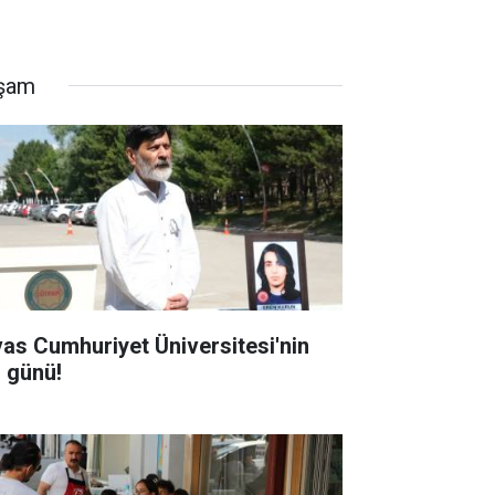
şam
vas Cumhuriyet Üniversitesi'nin
ı günü!