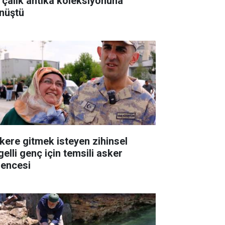
rçalık antika koleksiyonuna
nüştü
kere gitmek isteyen zihinsel
gelli genç için temsili asker
lencesi