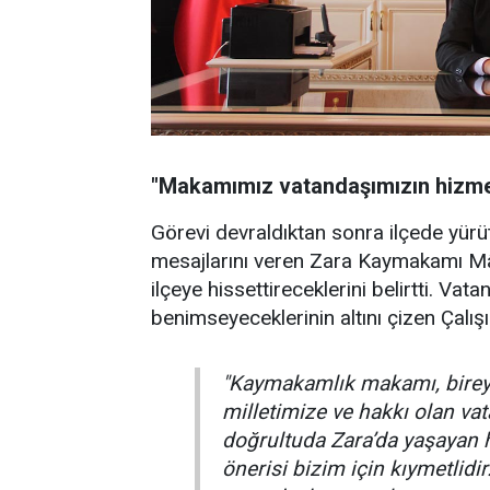
"Makamımız vatandaşımızın hizmet
Görevi devraldıktan sonra ilçede yürü
mesajlarını veren Zara Kaymakamı Mâli
ilçeye hissettireceklerini belirtti. Vat
benimseyeceklerinin altını çizen Çalışır
"Kaymakamlık makamı, bireys
milletimize ve hakkı olan va
doğrultuda Zara’da yaşayan h
önerisi bizim için kıymetlid