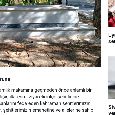
Uy
se
uruna
kamlık makamına geçmeden önce anlamlı bir
, ilk resmi ziyaretini ilçe şehitliğine
canlarını feda eden kahraman şehitlerimizin
Si
, şehitlerimizin emanetine ve ailelerine sahip
ve