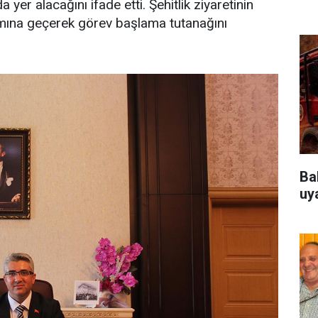
 yer alacağını ifade etti. Şehitlik ziyaretinin
ına geçerek görev başlama tutanağını
Ba
uy