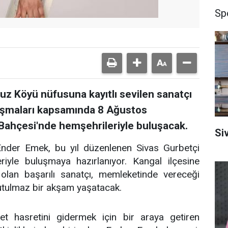
Sp
vuz Köyü nüfusuna kayıtlı sevilen sanatçı
uşmaları kapsamında 8 Ağustos
ahçesi'nde hemşehrileriyle buluşacak.
Si
ı Ender Emek, bu yıl düzenlenen Sivas Gurbetçi
iyle buluşmaya hazırlanıyor. Kangal ilçesine
olan başarılı sanatçı, memleketinde vereceği
nutulmaz bir akşam yaşatacak.
et hasretini gidermek için bir araya getiren