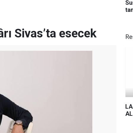
Su
ta
rı Sivas’ta esecek
Re
LA
AL