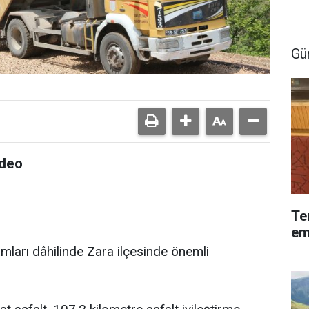
Gü
ideo
Te
em
ramları dâhilinde Zara ilçesinde önemli