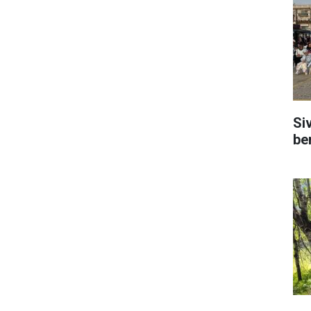
Si
be