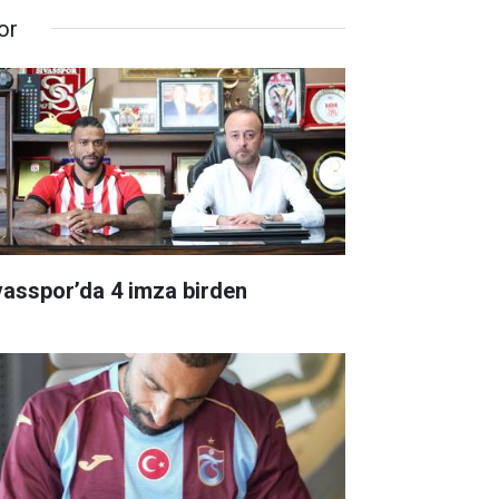
or
vasspor’da 4 imza birden