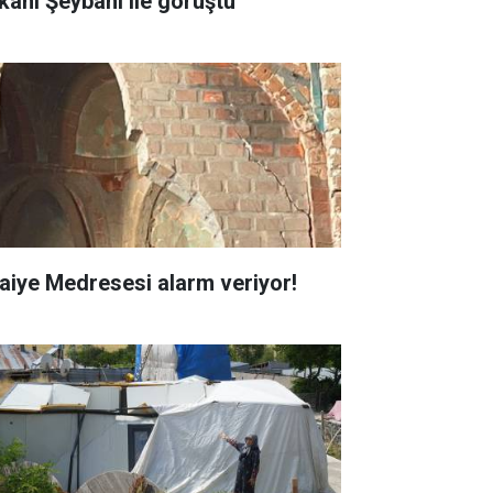
kanı Şeybani ile görüştü
faiye Medresesi alarm veriyor!