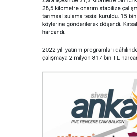
Zara ilçesinde 31,3 kilometre birinci k
28,5 kilometre onarım stabilize çalış
tarımsal sulama tesisi kuruldu. 15 bin 
köylerine gönderilerek döşendi. Kırsal
harcandı.
2022 yılı yatırım programları dâhilinde
çalışmaya 2 milyon 817 bin TL harcan