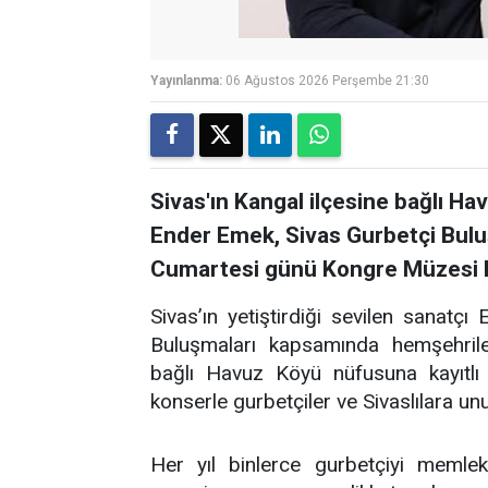
Yayınlanma:
06 Ağustos 2026 Perşembe 21:30
Sivas'ın Kangal ilçesine bağlı Ha
Ender Emek, Sivas Gurbetçi Bul
Cumartesi günü Kongre Müzesi B
Sivas’ın yetiştirdiği sevilen sanatç
Buluşmaları kapsamında hemşehriler
bağlı Havuz Köyü nüfusuna kayıtlı 
konserle gurbetçiler ve Sivaslılara u
Her yıl binlerce gurbetçiyi memlek