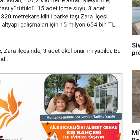
at asfalt, 107,2 kilometre asfalt iyileştirme,
ması yürütüldü. 15 adet içme suyu, 3 adet
320 metrekare kilitli parke taşı Zara ilçesi
 altyapı çalışmaları için 15 milyon 654 bin TL
Si
, Zara ilçesinde, 3 adet okul onarımı yapıldı. Bu
pr
dı.
Mİ