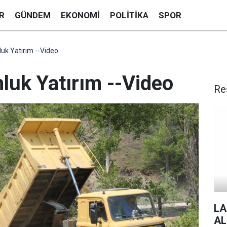
R
GÜNDEM
EKONOMI
POLITIKA
SPOR
luk Yatırım --Video
luk Yatırım --Video
Re
LA
AL