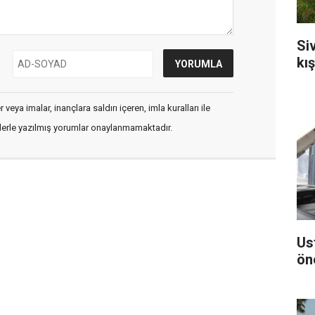
Si
kı
veya imalar, inançlara saldırı içeren, imla kuralları ile
flerle yazılmış yorumlar onaylanmamaktadır.
Us
ön