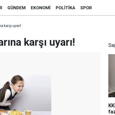
R
GÜNDEM
EKONOMI
POLITIKA
SPOR
a karşı uyarı!
rına karşı uyarı!
Sa
KK
fa