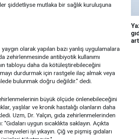
etler şiddetliyse mutlaka bir sağlık kuruluşuna
Ya
gı
art
 yaygın olarak yapılan bazı yanlış uygulamalara
da zehirlenmesinde antibiyotik kullanımı
nın tabloyu daha da kötüleştirebileceğini
smayı durdurmak için rastgele ilaç almak veya
alede bulunmak doğru değildir." dedi.
ehirlenmelerinin büyük ölçüde önlenebileceğini
klar, yaşlılar ve kronik hastalığı olanların daha
kledi. Uzm, Dr. Yalçın, gıda zehirlenmelerinden
ı: "Gıdaları uygun sıcaklıkta saklayın. Açıkta
 meyveleri iyi yıkayın. Çiğ ve pişmiş gıdaları