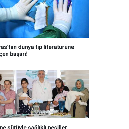
vas'tan dünya tıp literatürüne
çen başarı!
Anne sütüyle sağlıklı nesiller