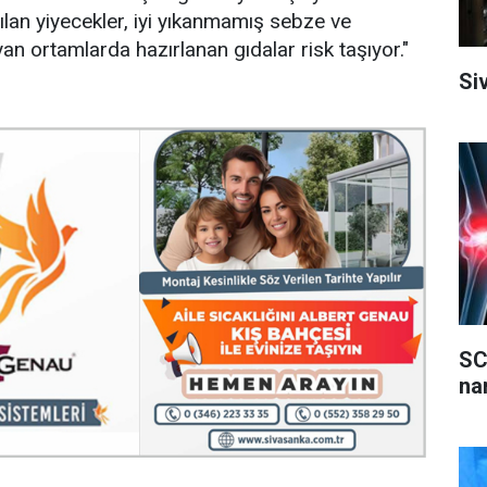
ılan yiyecekler, iyi yıkanmamış sebze ve
yan ortamlarda hazırlanan gıdalar risk taşıyor."
Si
SC
na