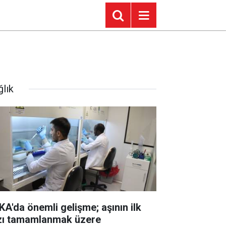
ğlık
KA'da önemli gelişme; aşının ilk
zı tamamlanmak üzere