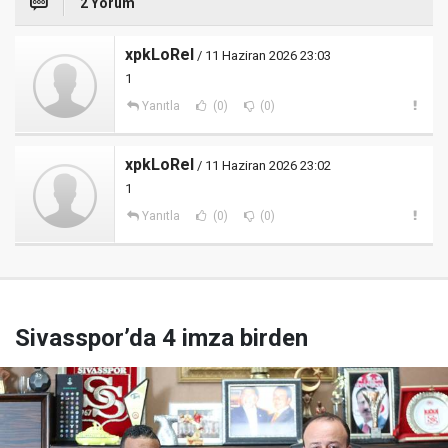
2 Yorum
xpkLoRel
/ 11 Haziran 2026 23:03
1
Yanıtla
(0)
(0)
xpkLoRel
/ 11 Haziran 2026 23:02
1
Yanıtla
(0)
(0)
Sivasspor’da 4 imza birden