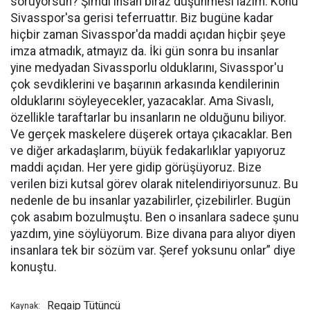
soruyorsun? Şimdi insan biraz düşünmesi lazım. Konu
Sivasspor'sa gerisi teferruattır. Biz bugüne kadar
hiçbir zaman Sivasspor'da maddi açıdan hiçbir şeye
imza atmadık, atmayız da. İki gün sonra bu insanlar
yine medyadan Sivassporlu olduklarını, Sivasspor'u
çok sevdiklerini ve başarının arkasında kendilerinin
olduklarını söyleyecekler, yazacaklar. Ama Sivaslı,
özellikle taraftarlar bu insanların ne olduğunu biliyor.
Ve gerçek maskelere düşerek ortaya çıkacaklar. Ben
ve diğer arkadaşlarım, büyük fedakarlıklar yapıyoruz
maddi açıdan. Her yere gidip görüşüyoruz. Bize
verilen bizi kutsal görev olarak nitelendiriyorsunuz. Bu
nedenle de bu insanlar yazabilirler, çizebilirler. Bugün
çok asabım bozulmuştu. Ben o insanlara sadece şunu
yazdım, yine söylüyorum. Bize divana para alıyor diyen
insanlara tek bir sözüm var. Şeref yoksunu onlar” diye
konuştu.
Regaip Tütüncü
Kaynak: