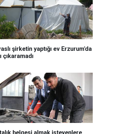
vaslı şirketin yaptığı ev Erzurum'da
şı çıkaramadı
talık belgesi almak isteyenlere