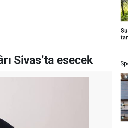
Su
ta
rı Sivas’ta esecek
Sp