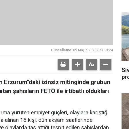
Güncelleme:
09 Mayıs 2023 Salı 13:24
Si
pr
 Erzurum"daki izinsiz mitinginde grubun
atan şahısların FETÖ ile irtibatlı oldukları
rma yürüten emniyet güçleri, olaylara karıştığı
tına alınan 15 kişi, dün akşam saatlerinde
ve olaylarda taş attığı tespit edilen şahıslardan