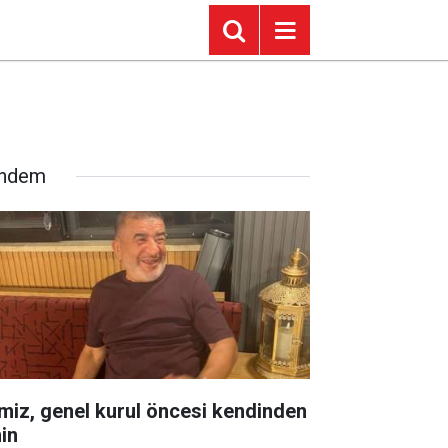
ndem
miz, genel kurul öncesi kendinden
in