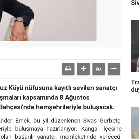
Si
Tr
vuz Köyü nüfusuna kayıtlı sevilen sanatçı
du
uşmaları kapsamında 8 Ağustos
ahçesi'nde hemşehrileriyle buluşacak.
ı Ender Emek, bu yıl düzenlenen Sivas Gurbetçi
iyle buluşmaya hazırlanıyor. Kangal ilçesine
olan başarılı sanatçı, memleketinde vereceği