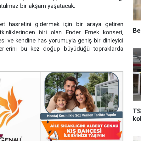
nutulmaz bir akşam yaşatacak.
et hasretini gidermek için bir araya getiren
Be
inliklerinden biri olan Ender Emek konseri,
si ve kendine has yorumuyla geniş bir dinleyici
eserlerini bu kez doğup büyüdüğü topraklarda
TS
kol