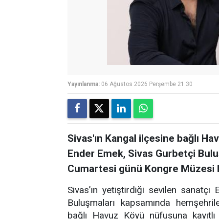
Yayınlanma:
06 Ağustos 2026 Perşembe 21:30
Sivas'ın Kangal ilçesine bağlı Ha
Ender Emek, Sivas Gurbetçi Bul
Cumartesi günü Kongre Müzesi B
Sivas’ın yetiştirdiği sevilen sanatç
Buluşmaları kapsamında hemşehriler
bağlı Havuz Köyü nüfusuna kayıtlı 