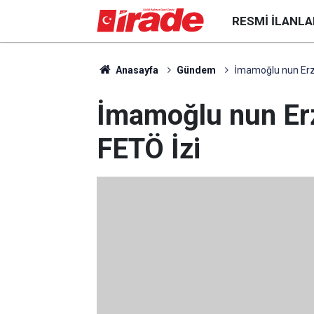
RESMI İLANLA
Anasayfa
Gündem
İmamoğlu nun Erz
İmamoğlu nun Er
FETÖ İzi