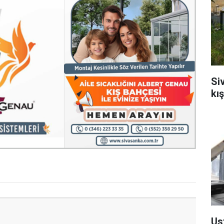
Si
kı
Us