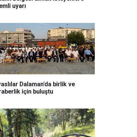
emli uyarı
vaslılar Dalaman'da birlik ve
raberlik için buluştu