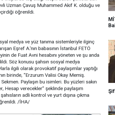
revli Uzman Çavuş Muhammed Akif K. olduğu ve
rdiği öğrenildi.
Mİ
Ba
osyal medya ve yüz tanıma sistemleriyle ilginç
karışan Eşref A.'nın babasının İstanbul FETÖ
inin de Fuat Avni hesabını yöneten ve şu anda
edildi. Söz konusu şahsın sosyal medya
rla ilgili olarak provokatif paylaşımlar yaptığı
rının birinde, “Erzurum Valisi Okay Memiş.
ekmen. Paylaşın bu isimleri. Bu yüzleri sakın
r, Hesap verecekler” şeklinde paylaşım
Şi
şahısların adli kontrol ve yurt dışına çıkma
ğrenildi. /İHA/