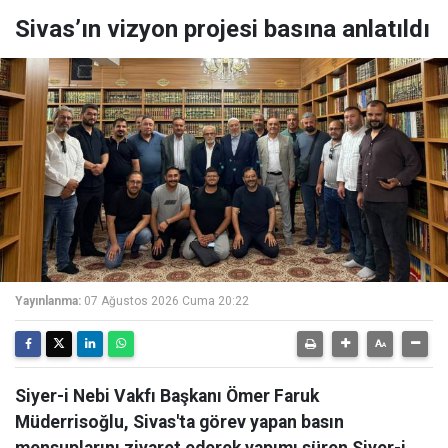
Sivas’ın vizyon projesi basına anlatıldı
Yayınlanma:
07 Ağustos 2026 Cuma 20:22
Siyer-i Nebi Vakfı Başkanı Ömer Faruk
Müderrisoğlu, Sivas'ta görev yapan basın
mensuplarını ziyaret ederek yapımı süren Siyer-i