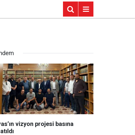
ndem
vas’ın vizyon projesi basına
atıldı