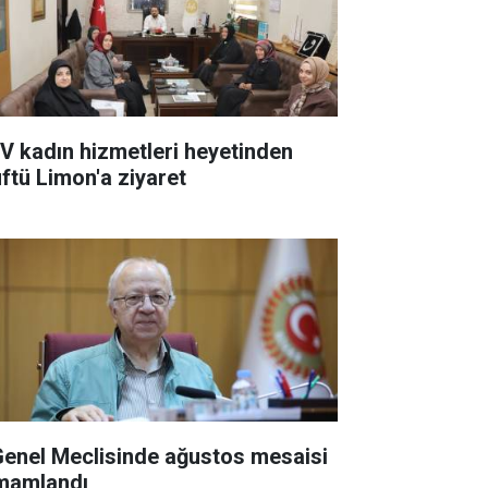
V kadın hizmetleri heyetinden
ftü Limon'a ziyaret
 Genel Meclisinde ağustos mesaisi
mamlandı