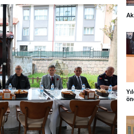
Ak
Yı
ön