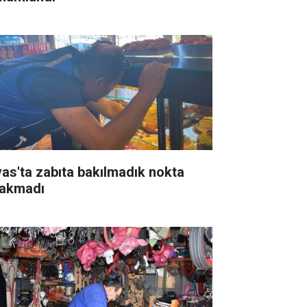
vas'ta zabıta bakılmadık nokta
rakmadı