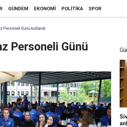
R
GÜNDEM
EKONOMI
POLITIKA
SPOR
az Personeli Günü kutlandı
faz Personeli Günü
Gü
Si
anl