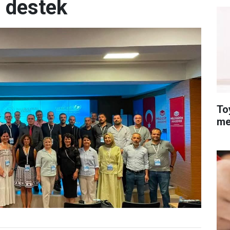
 destek
To
me