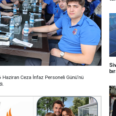
Si
bı
6 Haziran Ceza İnfaz Personeli Günü’nü
i.