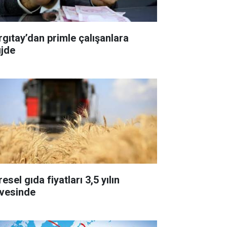
rgıtay’dan primle çalışanlara
jde
esel gıda fiyatları 3,5 yılın
rvesinde