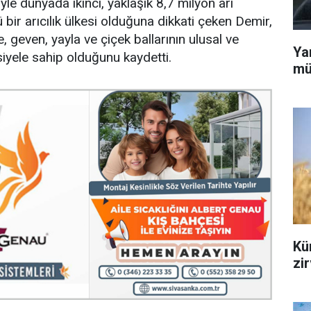
yle dünyada ikinci, yaklaşık 8,7 milyon arı
 bir arıcılık ülkesi olduğuna dikkati çeken Demir,
, geven, yayla ve çiçek ballarının ulusal ve
Ya
iyele sahip olduğunu kaydetti.
mü
Kür
zi