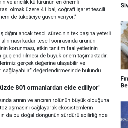
in ve arıcılık kültürünün en önemli
Siv
rarası olmak üzere 41 bal, coğrafi işaret tescili
 hem de tüketiciye güven veriyor."
ıdığını ancak tescil sürecinin tek başına yeterli
in alınması kadar tescil sonrasında ürünün
inin korunması, etkin tanıtım faaliyetlerinin
n güçlendirilmesi de büyük önem taşımaktadır.
lerimiz gerçek değerine ulaşabilir ve
r sağlayabilir." değerlendirmesinde bulundu.
Fı
Bel
 yüzde 80'i ormanlardan elde ediliyor"
asında arının ve arıcının rolünün büyük olduğuna
in tozlaşmasını sağlayarak ekosistemlerin
arın da bu doğal döngünün sürdürülebilirliğinde