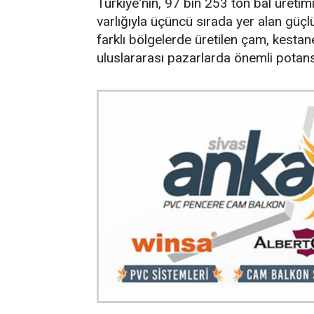
Türkiye'nin, 97 bin 253 ton bal üretimi
varlığıyla üçüncü sırada yer alan güçlü
farklı bölgelerde üretilen çam, kestane
uluslararası pazarlarda önemli potans