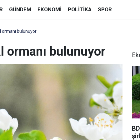
R
GÜNDEM
EKONOMI
POLITIKA
SPOR
l ormanı bulunuyor
al ormanı bulunuyor
Ek
BD
şi