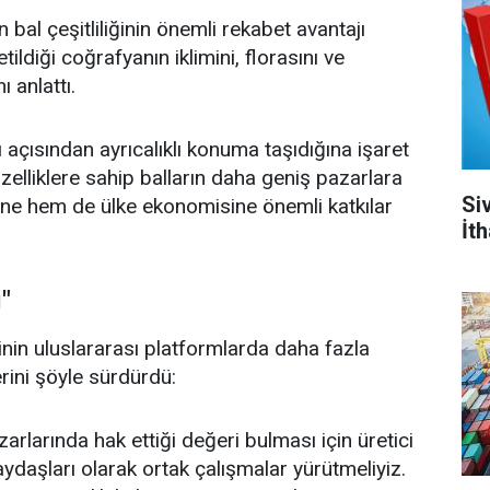
 bal çeşitliliğinin önemli rekabet avantajı
ildiği coğrafyanın iklimini, florasını ve
 anlattı.
ığı açısından ayrıcalıklı konuma taşıdığına işaret
zelliklere sahip balların daha geniş pazarlara
Siv
ine hem de ülke ekonomisine önemli katkılar
İth
ı"
ğinin uluslararası platformlarda daha fazla
erini şöyle sürdürdü:
zarlarında hak ettiği değeri bulması için üretici
ydaşları olarak ortak çalışmalar yürütmeliyiz.