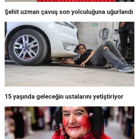
Şehit uzman çavuş son yolculuğuna uğurlandı
15 yaşında geleceğin ustalarını yetiştiriyor