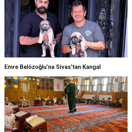
Emre Belözoğlu’na Sivas’tan Kangal