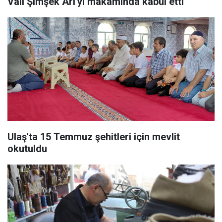
Vali Şimşek Arı'yı makamında kabul etti
Ulaş'ta 15 Temmuz şehitleri için mevlit
okutuldu