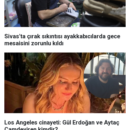
Sivas'ta çırak sıkıntısı ayakkabıcılarda gece
mesaisini zorunlu kıldı
Los Angeles cinayeti: Gül Erdoğan ve Aytaç
Çamdeviren kimdir?