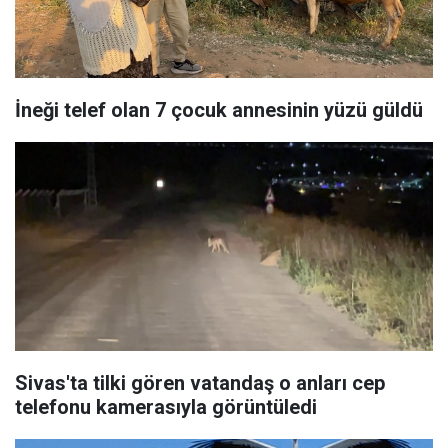
İneği telef olan 7 çocuk annesinin yüzü güldü
Sivas'ta tilki gören vatandaş o anları cep
telefonu kamerasıyla görüntüledi