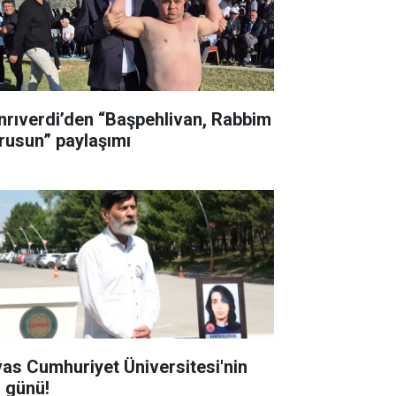
nrıverdi’den “Başpehlivan, Rabbim
rusun” paylaşımı
vas Cumhuriyet Üniversitesi'nin
ı günü!