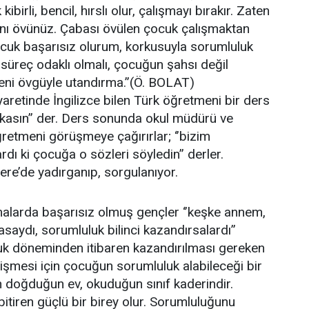
irli, bencil, hırslı olur, çalışmayı bırakır. Zaten
sını övünüz. Çabası övülen çocuk çalışmaktan
çocuk başarısız olurum, korkusuyla sorumluluk
süreç odaklı olmalı, çocuğun şahsı değil
Beni övgüyle utandırma.’’(Ö. BOLAT)
yaretinde İngilizce bilen Türk öğretmeni bir ders
arikasın’’ der. Ders sonunda okul müdürü ve
ğretmeni görüşmeye çağırırlar; ‘’bizim
ı ki çocuğa o sözleri söyledin’’ derler.
tere’de yadırganıp, sorgulanıyor.
malarda başarısız olmuş gençler ‘’keşke annem,
ydı, sorumluluk bilinci kazandırsalardı’’
uk döneminden itibaren kazandırılması gereken
elişmesi için çocuğun sorumluluk alabileceği bir
 doğduğun ev, okuduğun sınıf kaderindir.
itiren güçlü bir birey olur. Sorumluluğunu