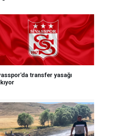
vasspor'da transfer yasağı
lkıyor