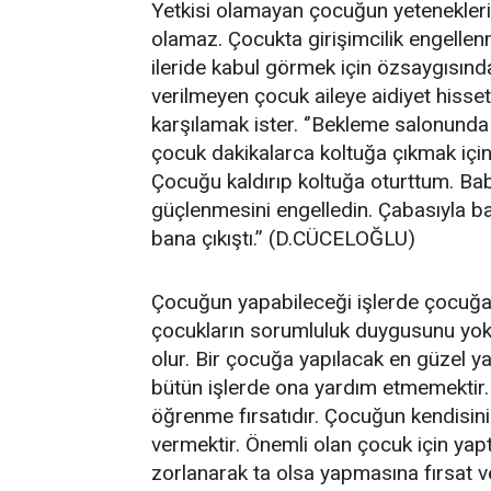
Yetkisi olamayan çocuğun yetenekleri, b
olamaz. Çocukta girişimcilik engellenmi
ileride kabul görmek için özsaygısında
verilmeyen çocuk aileye aidiyet hisset
karşılamak ister. ‘’Bekleme salonunda
çocuk dakikalarca koltuğa çıkmak için
Çocuğu kaldırıp koltuğa oturttum. Ba
güçlenmesini engelledin. Çabasıyla 
bana çıkıştı.’’ (D.CÜCELOĞLU)
Çocuğun yapabileceği işlerde çocuğa y
çocukların sorumluluk duygusunu yok
olur. Bir çocuğa yapılacak en güzel y
bütün işlerde ona yardım etmemektir. Ç
öğrenme fırsatıdır. Çocuğun kendisin
vermektir. Önemli olan çocuk için yaptı
zorlanarak ta olsa yapmasına fırsat v