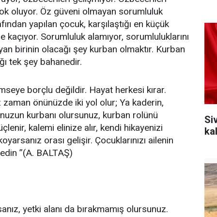
yok oluyor. Öz güveni olmayan sorumluluk
afından yapılan çocuk, karşılaştığı en küçük
 kaçıyor. Sorumluluk alamıyor, sorumluluklarını
an birinin olacağı şey kurban olmaktır. Kurban
ğı tek şey bahanedir.
seye borçlu değildir. Hayat herkesi kırar.
nız zaman önünüzde iki yol olur; Ya kaderin,
unuzun kurbanı olursunuz, kurban rolünü
Si
çlenir, kalemi elinize alır, kendi hikayenizi
ka
koyarsanız orası gelişir. Çocuklarınızı ailenin
 edin ’’(A. BALTAŞ)
anız, yetki alanı da bırakmamış olursunuz.