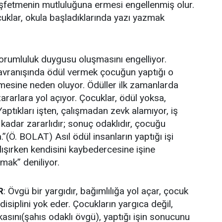
şfetmenin mutluluğuna ermesi engellenmiş olur.
cuklar, okula başladıklarında yazı yazmak
sorumluluk duygusu oluşmasını engelliyor.
avranışında ödül vermek çocuğun yaptığı o
tmesine neden oluyor. Ödüller ilk zamanlarda
ararlara yol açıyor. Çocuklar, ödül yoksa,
aptıkları işten, çalışmadan zevk alamıyor, iş
kadar zararlıdır; sonuç odaklıdır, çocuğu
.’’(Ö. BOLAT) Asıl ödül insanların yaptığı işi
lışırken kendisini kaybedercesine işine
mak’’ deniliyor.
R
: Övgü bir yargıdır, bağımlılığa yol açar, çocuk
disiplini yok eder. Çocukların yargıca değil,
ekasını(şahıs odaklı övgü), yaptığı işin sonucunu