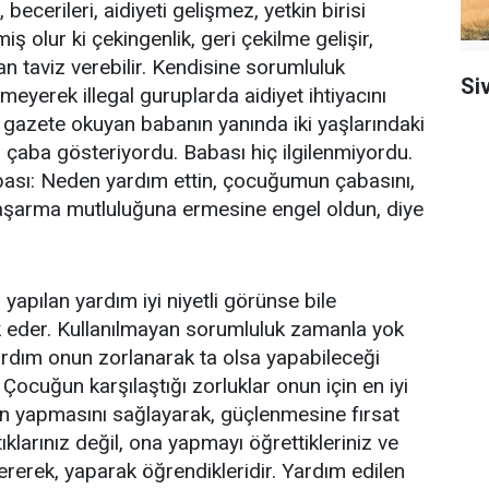
ecerileri, aidiyeti gelişmez, yetkin birisi
ş olur ki çekingenlik, geri çekilme gelişir,
n taviz verebilir. Kendisine sorumluluk
Si
meyerek illegal guruplarda aidiyet ihtiyacını
 gazete okuyan babanın yanında iki yaşlarındaki
 çaba gösteriyordu. Babası hiç ilgilenmiyordu.
bası: Neden yardım ettin, çocuğumun çabasını,
başarma mutluluğuna ermesine engel oldun, diye
apılan yardım iyi niyetli görünse bile
 eder. Kullanılmayan sorumluluk zamanla yok
ardım onun zorlanarak ta olsa yapabileceği
ocuğun karşılaştığı zorluklar onun için en iyi
in yapmasını sağlayarak, güçlenmesine fırsat
klarınız değil, ona yapmayı öğrettikleriniz ve
ererek, yaparak öğrendikleridir. Yardım edilen