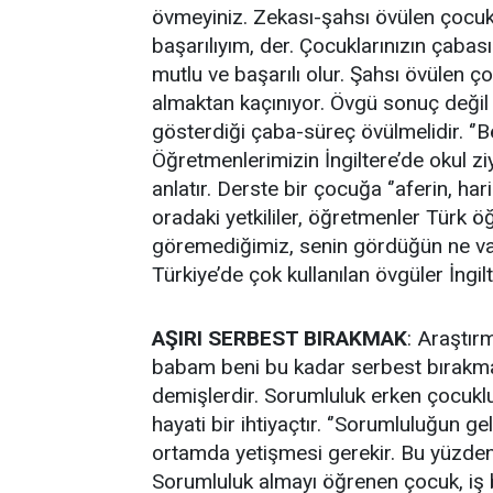
övmeyiniz. Zekası-şahsı övülen çocuk kib
başarılıyım, der. Çocuklarınızın çaba
mutlu ve başarılı olur. Şahsı övülen 
almaktan kaçınıyor. Övgü sonuç değil 
gösterdiği çaba-süreç övülmelidir. ‘’
Öğretmenlerimizin İngiltere’de okul zi
anlatır. Derste bir çocuğa ‘’aferin, h
oradaki yetkililer, öğretmenler Türk ö
göremediğimiz, senin gördüğün ne vard
Türkiye’de çok kullanılan övgüler İngil
AŞIRI SERBEST BIRAKMAK
: Araştır
babam beni bu kadar serbest bırakmasa
demişlerdir. Sorumluluk erken çocukl
hayati bir ihtiyaçtır. ‘’Sorumluluğun g
ortamda yetişmesi gerekir. Bu yüzden
Sorumluluk almayı öğrenen çocuk, iş b