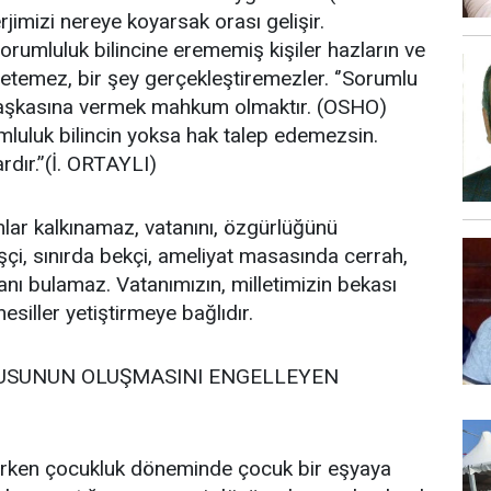
jimizi nereye koyarsak orası gelişir.
orumluluk bilincine erememiş kişiler hazların ve
üretemez, bir şey gerçekleştiremezler. ‘’Sorumlu
başkasına vermek mahkum olmaktır. (OSHO)
mluluk bilincin yoksa hak talep edemezsin.
dır.’’(İ. ORTAYLI)
lar kalkınamaz, vatanını, özgürlüğünü
şçi, sınırda bekçi, ameliyat masasında cerrah,
nı bulamaz. Vatanımızın, milletimizin bekası
siller yetiştirmeye bağlıdır.
SUNUN OLUŞMASINI ENGELLEYEN
Erken çocukluk döneminde çocuk bir eşyaya