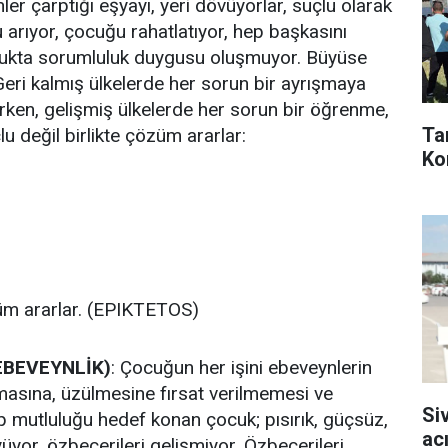
r çarptığı eşyayı, yeri dövüyorlar, suçlu olarak
u arıyor, çocuğu rahatlatıyor, hep başkasını
ocukta sorumluluk duygusu oluşmuyor. Büyüse
Geri kalmış ülkelerde her sorun bir ayrışmaya
ken, gelişmiş ülkelerde her sorun bir öğrenme,
Ta
çlu değil birlikte çözüm ararlar:
Ko
züm ararlar. (EPIKTETOS)
EBEVEYNLİK)
: Çocuğun her işini ebeveynlerin
asına, üzülmesine fırsat verilmemesi ve
Si
p mutluluğu hedef konan çocuk; pısırık, güçsüz,
ac
üyor, özbecerileri gelişmiyor. Özbecerileri