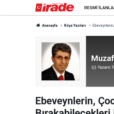
RESMI İLANLA
Anasayfa
Köşe Yazıları
Ebeveynlerin,
Muzaf
Yazarın T
Ebeveynlerin, Ço
Bırakabilecekleri