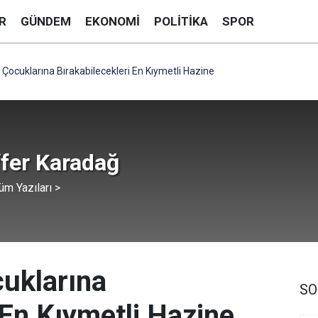
R
GÜNDEM
EKONOMI
POLITIKA
SPOR
 Çocuklarına Bırakabilecekleri En Kıymetli Hazine
fer Karadağ
üm Yazıları >
cuklarına
SO
 En Kıymetli Hazine