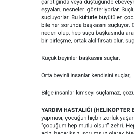
çarptığında veya düştüğünde ebeveynle
eşyaları, nesneleri gösteriyorlar. Suçl
suçluyorlar. Bu kültürle büyütülen ç
bile her sorunda başkasını suçluyor. 
neden olup, hep suçu başkasında arar
bir birleşme, ortak akıl fırsatı olur, su
Küçük beyinler başkasını suçlar,
Orta beyinli insanlar kendisini suçlar,
Bilge insanlar kimseyi suçlamaz, çö
YARDIM HASTALIĞI (HELİKOPTER 
yapması, çocuğun hiçbir zorluk yaşam
‘’çocuğum hep mutlu olsun’’ zehri. He
aciz, beceriksiz, sorumsuz olarak büy