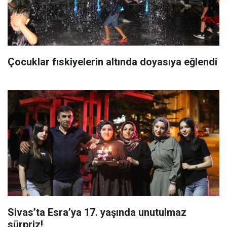
Çocuklar fıskiyelerin altında doyasıya eğlendi
Sivas’ta Esra’ya 17. yaşında unutulmaz
sürpriz!